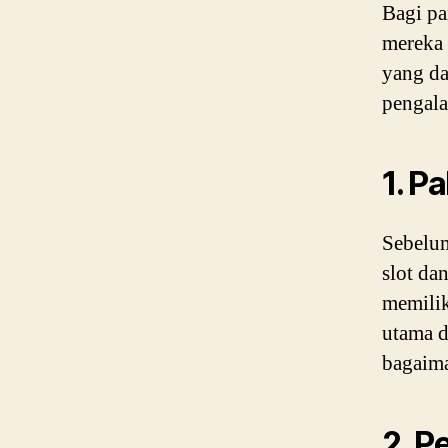
Bagi pa
mereka 
yang d
pengal
1.
Pa
Sebelum
slot da
memilik
utama d
bagaima
2.
Pe