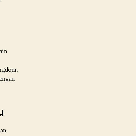
ain
ingdom.
dengan
u
dan