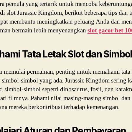
ra pemula yang tertarik untuk mencoba keberuntung
di slot Jurassic Kingdom, berikut beberapa tips dan t
apat membantu meningkatkan peluang Anda dan me
aman bermain lebih menyenangkan
slot gacor bet 10
hami Tata Letak Slot dan Simbo
 memulai permainan, penting untuk memahami tata 
n simbol-simbol yang ada. Jurassic Kingdom sering k
i simbol-simbol seperti dinosaurus, fosil, dan karakt
ari filmnya. Pahami nilai masing-masing simbol dan
na mereka berkontribusi terhadap kemenangan.
lajari Aturan dan Pembayaran