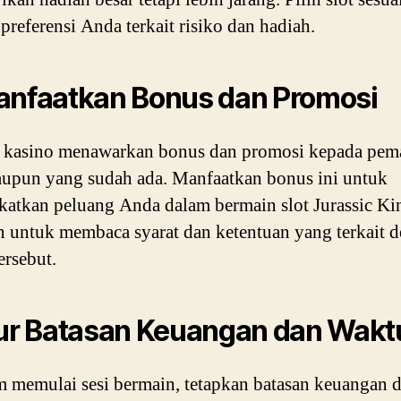
preferensi Anda terkait risiko dan hadiah.
nfaatkan Bonus dan Promosi
 kasino menawarkan bonus dan promosi kepada pem
upun yang sudah ada. Manfaatkan bonus ini untuk
atkan peluang Anda dalam bermain slot Jurassic K
n untuk membaca syarat dan ketentuan yang terkait 
ersebut.
ur Batasan Keuangan dan Wakt
 memulai sesi bermain, tetapkan batasan keuangan 