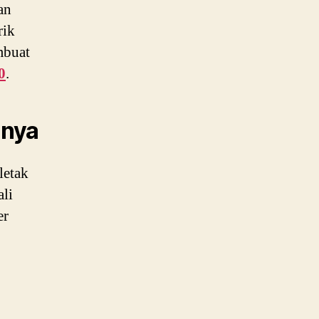
an
rik
mbuat
0
.
lnya
letak
ali
er