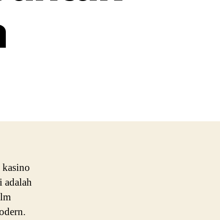
a
ips
an
rik
ermain
lot
urassic
ingdom
ntuk
i kasino
ara
i adalah
emula
ilm
odern.