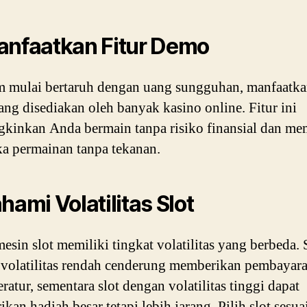
nfaatkan Fitur Demo
 mulai bertaruh dengan uang sungguhan, manfaatkan
ng disediakan oleh banyak kasino online. Fitur ini
inkan Anda bermain tanpa risiko finansial dan m
a permainan tanpa tekanan.
hami Volatilitas Slot
mesin slot memiliki tingkat volatilitas yang berbeda. 
volatilitas rendah cenderung memberikan pembayara
eratur, sementara slot dengan volatilitas tinggi dapat
kan hadiah besar tetapi lebih jarang. Pilih slot sesua