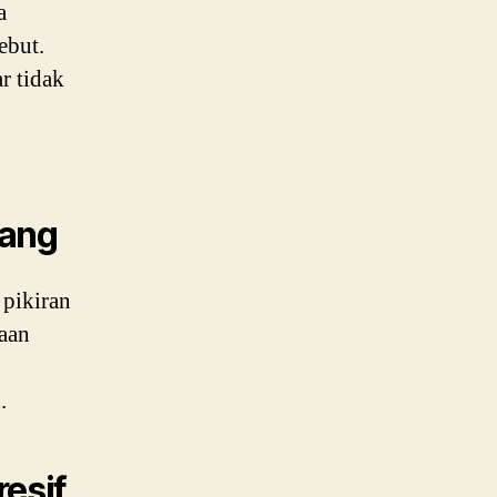
a
ebut.
r tidak
nang
 pikiran
aan
.
esif