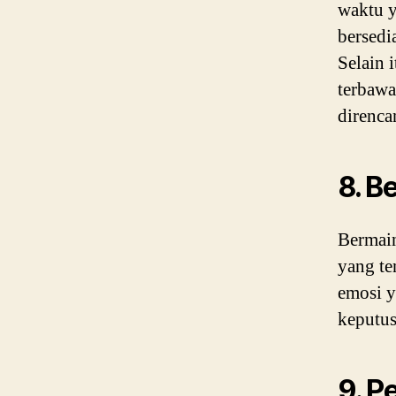
waktu y
bersedi
Selain 
terbawa
direnca
8.
Be
Bermain
yang te
emosi y
keputu
9.
Pe