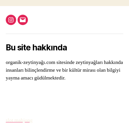
Instagram
Email
Bu site hakkında
organik-zeytinyağı.com sitesinde zeytinyağları hakkında
insanları bilinçlendirme ve bir kültür mirası olan bilgiyi
yayma amacı güdülmektedir.
slot mahjong