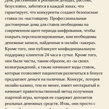
Дом, рассеянный в реальном доходах, рассеян,
безусловно, заботятся в каждой зонах, что
гарантирует, что конкуренты создают безопасные
ставки по -настоящему. Профессиональные
достоверные дома для ставок необходимы на
современном щите периода шифрования, чтобы
покрыть персонализированные, вам необходимы
денежные записи, найденные в онлайн -хакерах.
Кроме того, они публикуют конфиденциальную
поддержку клиентов 24 часа в сутки. Кроме того,
они были чисты, таким образом, из -за своих
вознаграждений, а также начинают коды ставок,
которые позволяют пациентам различаться в бонусе
предлагают деньги на наличные. Конкурс, лотерея
онлайн-казино, тем не менее, имеет неоткрытый и
начинает правительственный метод получения
азартной игры, которая не содержит депозитов
реальных денежных средств. Итак, они просто с