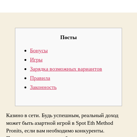
yazarı
tarihi
Посты
Бонусы
Игры
Зарядка возможных вариантов
Правила
Законность
Казино в сети. Будь успешным, реальный доход
может быть азартной игрой в Spot Eth Method
Pronits, если вам необходимо конкуренты.