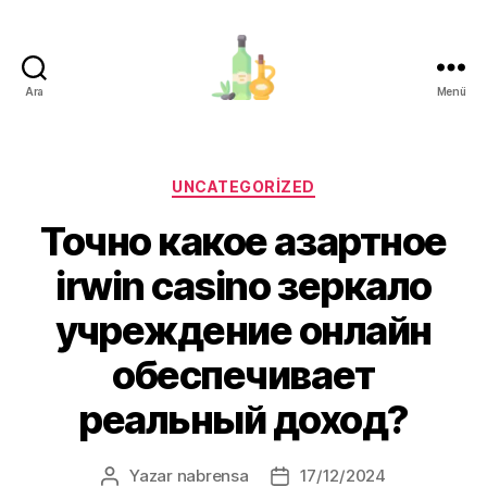
Ara
Menü
organik-
zeytinyagi.com
Kategoriler
UNCATEGORIZED
Точно какое азартное
irwin casino зеркало
учреждение онлайн
обеспечивает
реальный доход?
Yazar
nabrensa
17/12/2024
Yazının
Yazı