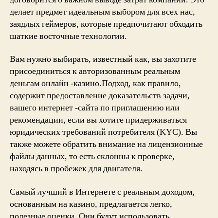
делает предмет идеальным выбором для всех нас,
заядлых геймеров, которые предпочитают обходить
шаткие восточные технологии.
Вам нужно выбирать, известный как, вы захотите
присоединиться к авторизованным реальным
деньгам онлайн -казино.Подход, как правило,
содержит предоставление доказательств задачи,
вашего интернет -сайта по приглашению или
рекомендации, если вы хотите придерживаться
юридических требований потребителя (KYC). Вы
также можете обратить внимание на лицензионные
файлы данных, то есть склонны к проверке,
находясь в пробежек для двигателя.
Самый лучший в Интернете с реальным доходом,
основанным на казино, предлагается легко,
полезные оценки. Они будут использовать