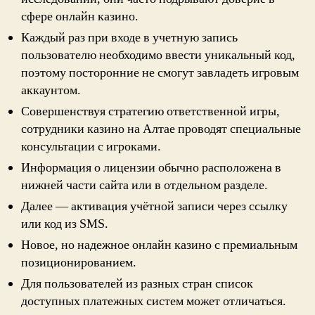
сфере онлайн казино.
Каждый раз при входе в учетную запись
пользователю необходимо ввести уникальный код,
поэтому посторонние не смогут завладеть игровым
аккаунтом.
Совершенствуя стратегию ответственной игры,
сотрудники казино на Алтае проводят специальные
консультации с игроками.
Информация о лицензии обычно расположена в
нижней части сайта или в отдельном разделе.
Далее — активация учётной записи через ссылку
или код из SMS.
Новое, но надежное онлайн казино с премиальным
позиционированием.
Для пользователей из разных стран список
доступных платежных систем может отличаться.