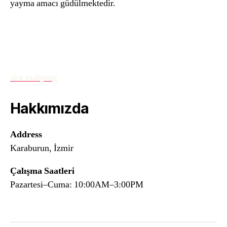
yayma amacı güdülmektedir.
slot mahjong
Hakkımızda
Address
Karaburun, İzmir
Çalışma Saatleri
Pazartesi–Cuma: 10:00AM–3:00PM