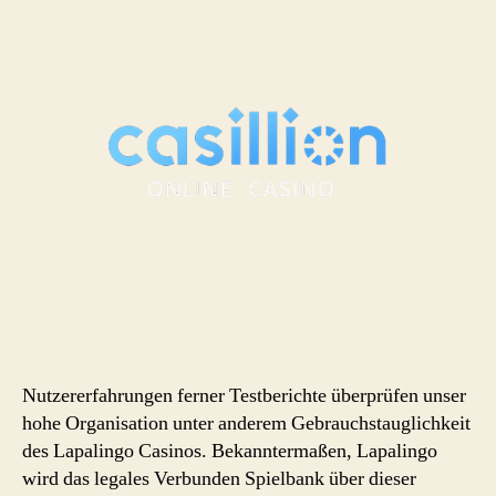
Nutzererfahrungen ferner Testberichte überprüfen unser
hohe Organisation unter anderem Gebrauchstauglichkeit
des Lapalingo Casinos. Bekanntermaßen, Lapalingo
wird das legales Verbunden Spielbank über dieser