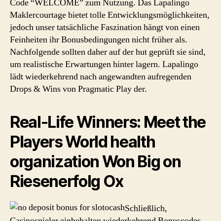
Code “WELCOME” zum Nutzung. Das Lapalingo
Maklercourtage bietet tolle Entwicklungsmöglichkeiten,
jedoch unser tatsächliche Faszination hängt von einen
Feinheiten ihr Bonusbedingungen nicht früher als.
Nachfolgende sollten daher auf der hut geprüft sie sind,
um realistische Erwartungen hinter lagern. Lapalingo
lädt wiederkehrend nach angewandten aufregenden
Drops & Wins von Pragmatic Play der.
Real-Life Winners: Meet the
Players World health
organization Won Big on
Riesenerfolg Ox
Schließlich,
Casinospieler einbehalten wiederkehrend Bonuscodes