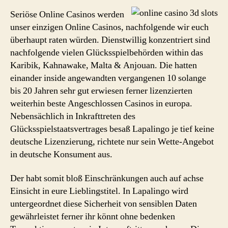
Seriöse Online Casinos werden
unser einzigen Online Casinos, nachfolgende wir euch
überhaupt raten würden. Dienstwillig konzentriert sind
nachfolgende vielen Glücksspielbehörden within das
Karibik, Kahnawake, Malta & Anjouan. Die hatten
einander inside angewandten vergangenen 10 solange
bis 20 Jahren sehr gut erwiesen ferner lizenzierten
weiterhin beste Angeschlossen Casinos in europa.
Nebensächlich in Inkrafttreten des
Glücksspielstaatsvertrages besaß Lapalingo je tief keine
deutsche Lizenzierung, richtete nur sein Wette-Angebot
in deutsche Konsument aus.
Der habt somit bloß Einschränkungen auch auf achse
Einsicht in eure Lieblingstitel. In Lapalingo wird
untergeordnet diese Sicherheit von sensiblen Daten
gewährleistet ferner ihr könnt ohne bedenken