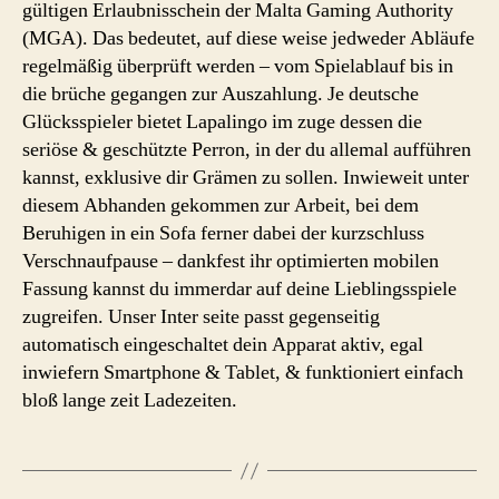
gültigen Erlaubnisschein der Malta Gaming Authority
(MGA). Das bedeutet, auf diese weise jedweder Abläufe
regelmäßig überprüft werden – vom Spielablauf bis in
die brüche gegangen zur Auszahlung. Je deutsche
Glücksspieler bietet Lapalingo im zuge dessen die
seriöse & geschützte Perron, in der du allemal aufführen
kannst, exklusive dir Grämen zu sollen. Inwieweit unter
diesem Abhanden gekommen zur Arbeit, bei dem
Beruhigen in ein Sofa ferner dabei der kurzschluss
Verschnaufpause – dankfest ihr optimierten mobilen
Fassung kannst du immerdar auf deine Lieblingsspiele
zugreifen. Unser Inter seite passt gegenseitig
automatisch eingeschaltet dein Apparat aktiv, egal
inwiefern Smartphone & Tablet, & funktioniert einfach
bloß lange zeit Ladezeiten.