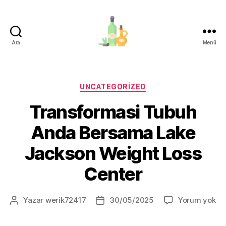
Ara
Menü
organik-
zeytinyagi.com
Kategoriler
UNCATEGORIZED
Transformasi Tubuh
Anda Bersama Lake
Jackson Weight Loss
Center
Tr
Yazar
werik72417
30/05/2025
Yorum yok
Yazının
Yazı
Tu
yazarı
tarihi
An