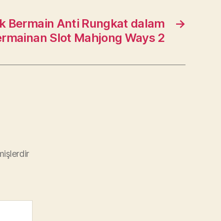
ik Bermain Anti Rungkat dalam
→
rmainan Slot Mahjong Ways 2
mişlerdir