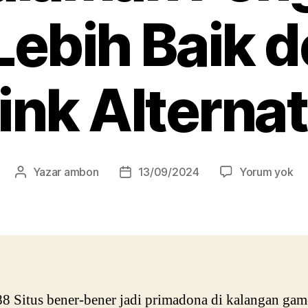
Lebih Baik 
ink Alternat
Tri
Yazar
ambon
13/09/2024
Yorum yok
Yazının
Yazı
Sit
yazarı
tarihi
Pe
Pe
ya
Le
Ba
de
88 Situs bener-bener jadi primadona di kalangan gam
Lin