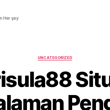
n Her şey
Kategoriler
UNCATEGORIZED
isula88 Sit
alaman Pen