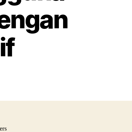
dengan
if
sula88
us:
ngalaman
ngguna
ng
bih
ik
ngan
ers
k