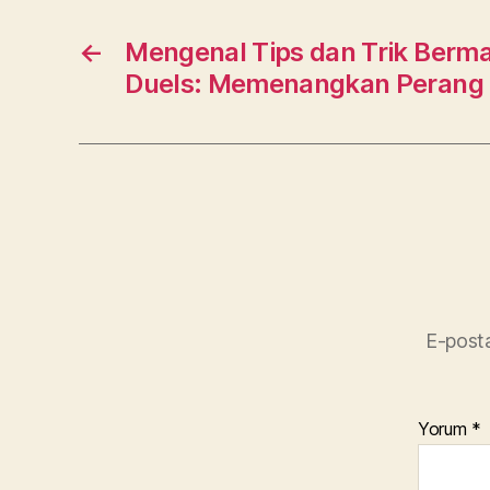
←
Mengenal Tips dan Trik Berma
Duels: Memenangkan Perang
E-posta
Yorum
*