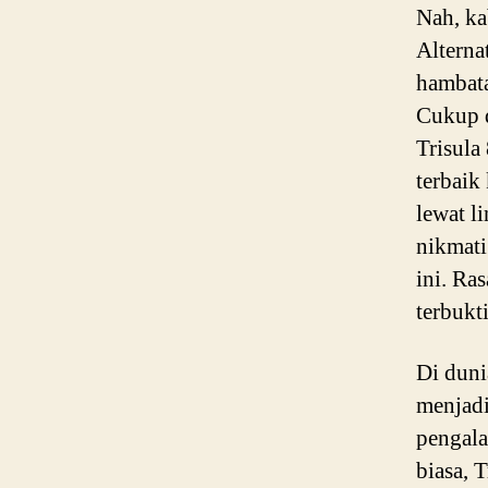
Nah, ka
Alterna
hambat
Cukup d
Trisula
terbaik
lewat l
nikmati
ini. Ra
terbukt
Di duni
menjadi
pengala
biasa, 