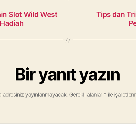
in Slot Wild West
Tips dan Tr
 Hadiah
Pe
Bir yanıt yazın
 adresiniz yayınlanmayacak.
Gerekli alanlar
*
ile işaretlen