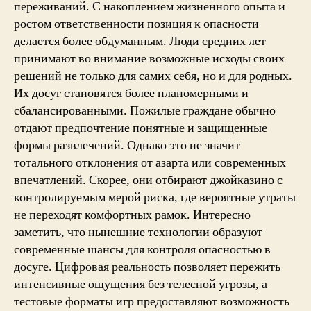
переживаний. С накоплением жизненного опыта и
ростом ответственности позиция к опасности
делается более обдуманным. Люди средних лет
принимают во внимание возможные исходы своих
решений не только для самих себя, но и для родных.
Их досуг становятся более планомерными и
сбалансированными. Пожилые граждане обычно
отдают предпочтение понятные и защищенные
формы развлечений. Однако это не значит
тотального отклонения от азарта или современных
впечатлений. Скорее, они отбирают джойказино с
контролируемым мерой риска, где вероятные утраты
не переходят комфортных рамок. Интересно
заметить, что нынешние технологии образуют
современные шансы для контроля опасностью в
досуге. Цифровая реальность позволяет пережить
интенсивные ощущения без телесной угрозы, а
тестовые форматы игр предоставляют возможность