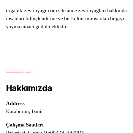
organik-zeytinyağı.com sitesinde zeytinyağları hakkında
insanları bilinçlendirme ve bir kültür mirası olan bilgiyi
yayma amacı güdülmektedir.
slot mahjong
Hakkımızda
Address
Karaburun, İzmir
Çalışma Saatleri
Pazartesi–Cuma: 10:00AM–3:00PM