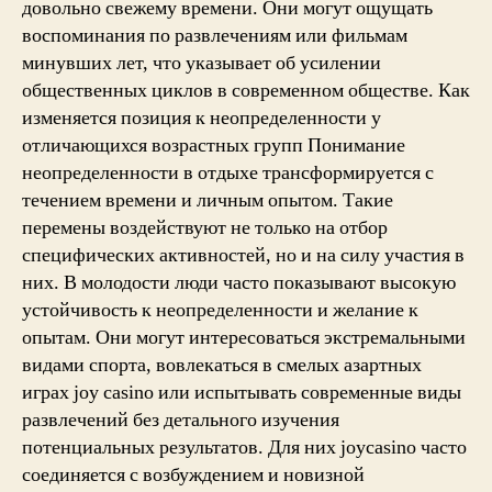
довольно свежему времени. Они могут ощущать
воспоминания по развлечениям или фильмам
минувших лет, что указывает об усилении
общественных циклов в современном обществе. Как
изменяется позиция к неопределенности у
отличающихся возрастных групп Понимание
неопределенности в отдыхе трансформируется с
течением времени и личным опытом. Такие
перемены воздействуют не только на отбор
специфических активностей, но и на силу участия в
них. В молодости люди часто показывают высокую
устойчивость к неопределенности и желание к
опытам. Они могут интересоваться экстремальными
видами спорта, вовлекаться в смелых азартных
играх joy casino или испытывать современные виды
развлечений без детального изучения
потенциальных результатов. Для них joycasino часто
соединяется с возбуждением и новизной