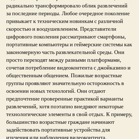
радикально трансформировало облик развлечений
за последние периоды. Любое очередное поколение
привыкает к техническим новинкам с различной
скоростью и воодушевлением. Представители
цифрового поколения рассматривают смартфоны,
портативные компьютеры и геймерские системы как
закономерную часть развлекательной среды. Они
просто переходят между разными платформами,
сочетая потребление видеоконтента с джойказино и
общественным общением. Пожилые возрастные
группы проявляют значительную осторожность в
освоении новых технологий. Они отдают
предпочтение проверенные практикой варианты
развлечений, хотя поэтапно внедряют некоторые
технологические элементы в свой отдых. К примеру,
большинство возрастные граждане начинают
задействовать портативные устройства для
изучения или наблюдения видеоконтента.