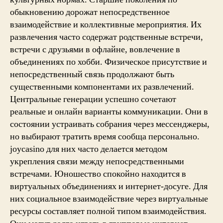
обыкновению дорожат непосредственное
взаимодействие и коллективные мероприятия. Их
развлечения часто содержат родственные встречи,
встречи с друзьями в офлайне, вовлечение в
объединениях по хобби. Физическое присутствие и
непосредственный связь продолжают быть
существенными компонентами их развлечений.
Центральные генерации успешно сочетают
реальные и онлайн варианты коммуникации. Они в
состоянии устраивать собрания через мессенджеры,
но выбирают тратить время сообща персонально.
joycasino для них часто делается методом
укрепления связи между непосредственными
встречами. Юношество спокойно находится в
виртуальных объединениях и интернет-досуге. Для
них социальное взаимодействие через виртуальные
ресурсы составляет полной типом взаимодействия.