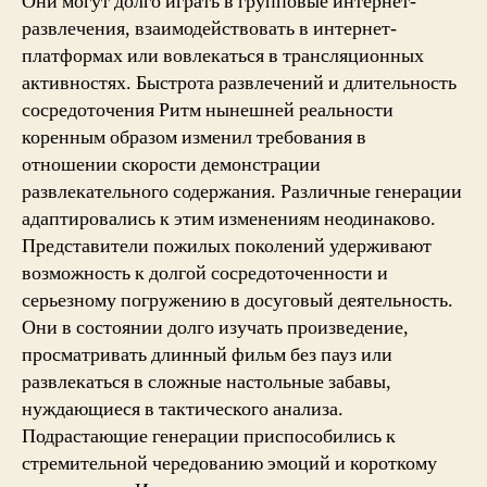
Они могут долго играть в групповые интернет-
развлечения, взаимодействовать в интернет-
платформах или вовлекаться в трансляционных
активностях. Быстрота развлечений и длительность
сосредоточения Ритм нынешней реальности
коренным образом изменил требования в
отношении скорости демонстрации
развлекательного содержания. Различные генерации
адаптировались к этим изменениям неодинаково.
Представители пожилых поколений удерживают
возможность к долгой сосредоточенности и
серьезному погружению в досуговый деятельность.
Они в состоянии долго изучать произведение,
просматривать длинный фильм без пауз или
развлекаться в сложные настольные забавы,
нуждающиеся в тактического анализа.
Подрастающие генерации приспособились к
стремительной чередованию эмоций и короткому