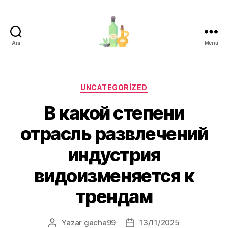
Ara
Menü
organik-
zeytinyagi.com
Kategoriler
UNCATEGORIZED
В какой степени
отрасль развлечений
индустрия
видоизменяется к
трендам
Yazar
gacha99
13/11/2025
Yazının
Yazı