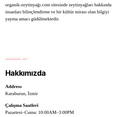
organik-zeytinyağı.com sitesinde zeytinyağları hakkında
insanları bilinçlendirme ve bir kültür mirası olan bilgiyi
yayma amacı güdülmektedir.
slot mahjong
Hakkımızda
Address
Karaburun, İzmir
Çalışma Saatleri
Pazartesi–Cuma: 10:00AM–3:00PM