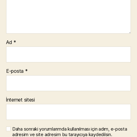
Ad
*
E-posta
*
İnternet sitesi
Daha sonraki yorumlarımda kullanılması için adım, e-posta
adresim ve site adresim bu tarayıcıya kaydedilsin.