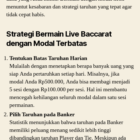
menuntut kesabaran dan strategi taruhan yang tepat agar
tidak cepat habis.
Strategi Bermain Live Baccarat
dengan Modal Terbatas
Tentukan Batas Taruhan Harian
Mulailah dengan menetapkan berapa banyak uang yang
siap Anda pertaruhkan setiap hari. Misalnya, jika
modal Anda Rp500.000, Anda bisa membagi menjadi
5 sesi dengan Rp100.000 per sesi. Hal ini membantu
mencegah kehilangan seluruh modal dalam satu sesi
permainan.
Pilih Taruhan pada Banker
Statistik menunjukkan bahwa taruhan pada Banker
memiliki peluang menang sedikit lebih tinggi
dibandingkan taruhan Player dan Tie. Meskipun ada