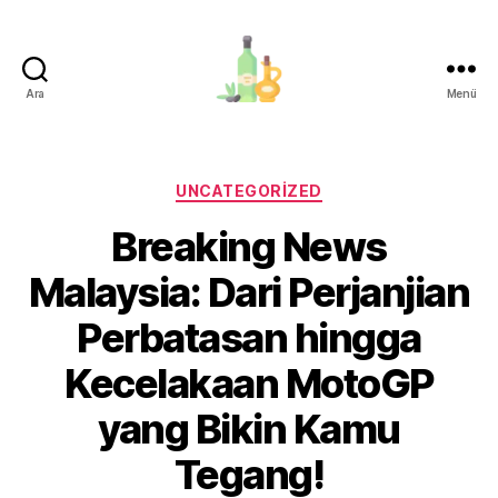
Ara
Menü
organik-
zeytinyagi.com
Kategoriler
UNCATEGORIZED
Breaking News
Malaysia: Dari Perjanjian
Perbatasan hingga
Kecelakaan MotoGP
yang Bikin Kamu
Tegang!