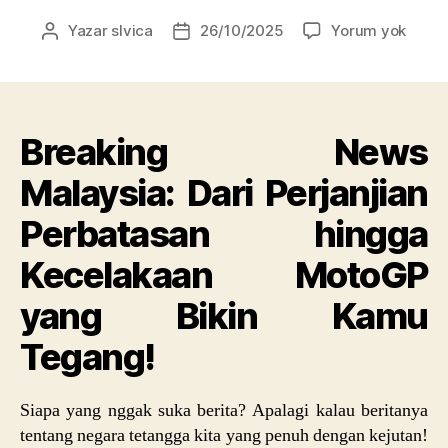
Break
Yazar
slvica
26/10/2025
Yorum yok
Yazının
Yazı
News
yazarı
tarihi
Malay
Dari
Perjan
Breaking News
Perba
hingg
Malaysia: Dari Perjanjian
Kecel
Moto
Perbatasan hingga
yang
Bikin
Kecelakaan MotoGP
Kamu
Tegan
yang Bikin Kamu
Tegang!
Siapa yang nggak suka berita? Apalagi kalau beritanya
tentang negara tetangga kita yang penuh dengan kejutan!