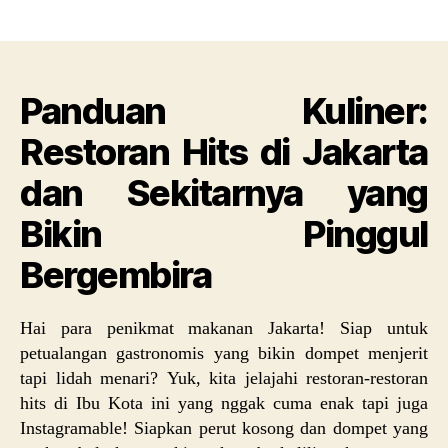
Kuline
yazarı
tarihi
Resto
Hits
di
Panduan Kuliner:
Jakar
dan
Restoran Hits di Jakarta
Sekit
yang
dan Sekitarnya yang
Bikin
Pingg
Bikin Pinggul
Berge
Bergembira
Hai para penikmat makanan Jakarta! Siap untuk
petualangan gastronomis yang bikin dompet menjerit
tapi lidah menari? Yuk, kita jelajahi restoran-restoran
hits di Ibu Kota ini yang nggak cuma enak tapi juga
Instagramable! Siapkan perut kosong dan dompet yang