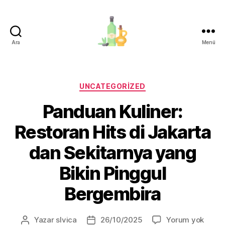
Ara
Menü
organik-
zeytinyagi.com
Kategoriler
UNCATEGORIZED
Panduan Kuliner:
Restoran Hits di Jakarta
dan Sekitarnya yang
Bikin Pinggul
Bergembira
Pand
Yazar
slvica
26/10/2025
Yorum yok
Yazının
Yazı