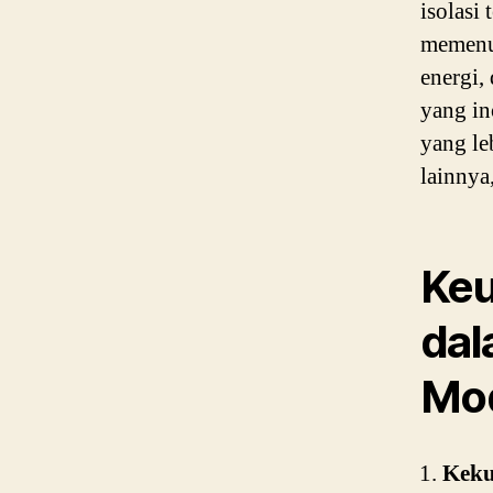
isolasi
memenuh
energi,
yang i
yang le
lainnya,
Keu
dal
Mo
Keku