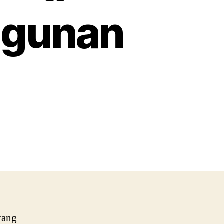
ngunan
Jenis
Material
Primaliteblok:
Pilihan
Terbaik
untuk
Bangunan
Modern
yang