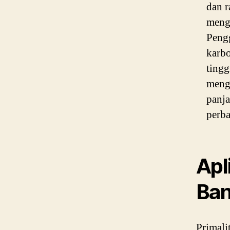
dan r
mengh
Pengg
karbo
tingg
mengg
panja
perba
Apl
Ba
Primali