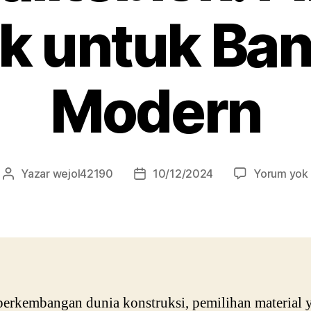
ik untuk Ba
Modern
Yazar
wejol42190
10/12/2024
Yorum yok
Yazının
Yazı
yazarı
tarihi
erkembangan dunia konstruksi, pemilihan material 