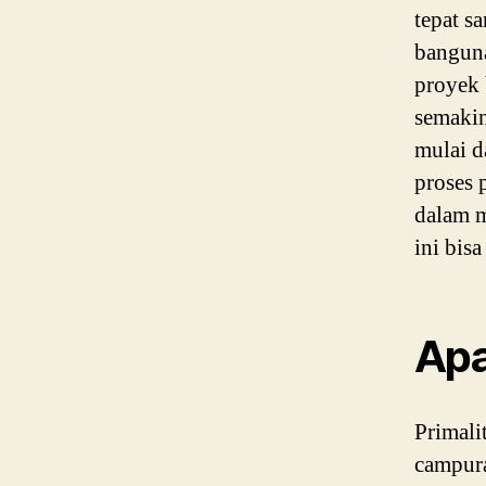
tepat s
banguna
proyek
semakin
mulai d
proses 
dalam m
ini bis
Apa
Primali
campura