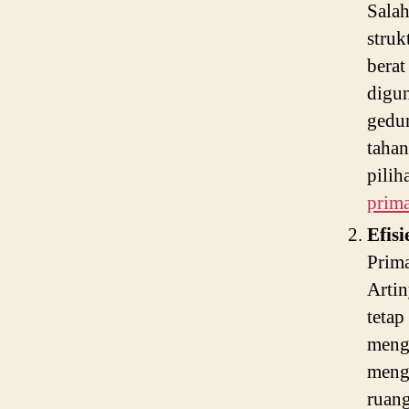
Salah
struk
berat
digun
gedun
tahan
pilih
prima
Efisi
Prima
Artin
tetap
meng
meng
ruang