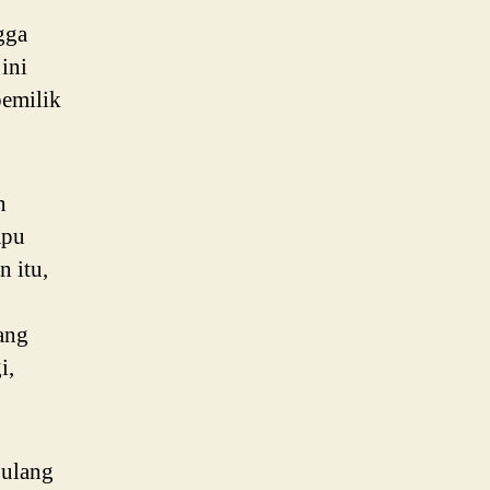
gga
ini
pemilik
n
mpu
 itu,
ang
i,
 ulang