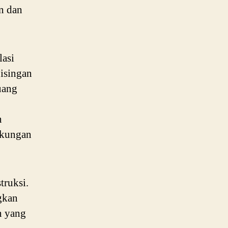
n dan
lasi
bisingan
ruang
n
gkungan
truksi.
gkan
n yang