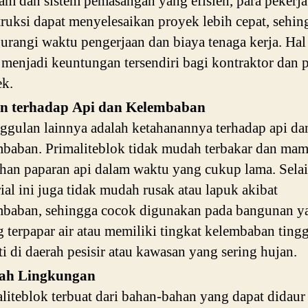
am dan sistem pemasangan yang efisien, para pekerja
ruksi dapat menyelesaikan proyek lebih cepat, sehin
rangi waktu pengerjaan dan biaya tenaga kerja. Hal 
 menjadi keuntungan tersendiri bagi kontraktor dan 
ek.
n terhadap Api dan Kelembaban
gulan lainnya adalah ketahanannya terhadap api da
mbaban. Primaliteblok tidak mudah terbakar dan ma
an paparan api dalam waktu yang cukup lama. Selain
ial ini juga tidak mudah rusak atau lapuk akibat
mbaban, sehingga cocok digunakan pada bangunan y
g terpapar air atau memiliki tingkat kelembaban tingg
ti di daerah pesisir atau kawasan yang sering hujan.
ah Lingkungan
liteblok terbuat dari bahan-bahan yang dapat didaur