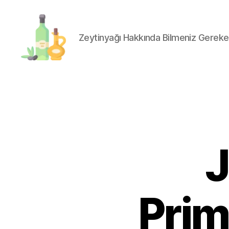
Zeytinyağı Hakkında Bilmeniz Gereke
organik-
zeytinyagi.com
J
Prim