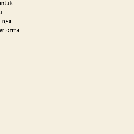
 untuk
i
sinya
erforma
l