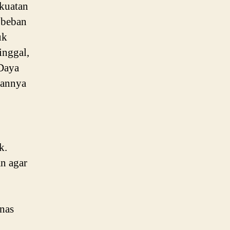
ekuatan
 beban
uk
inggal,
 Daya
kannya
k.
n agar
nas