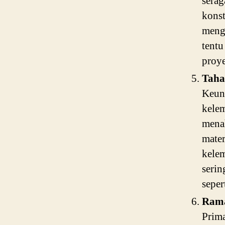
serag
konst
mengu
tentu
proy
Taha
Keung
kele
menah
mater
kele
serin
seper
Ram
Prima