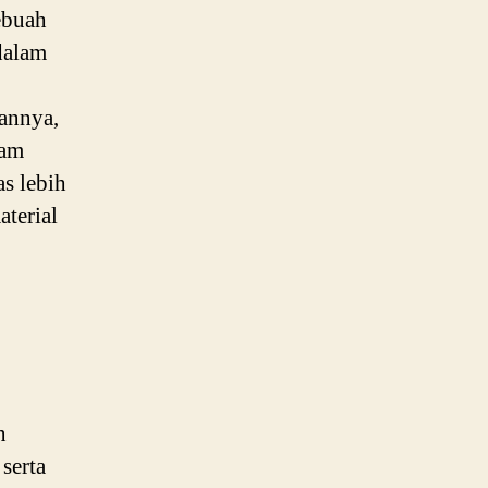
ebuah
dalam
annya,
lam
s lebih
terial
n
serta