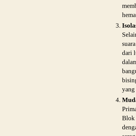
memb
hemat
Isol
Selai
suara
dari 
dalam
bangu
bisin
yang
Muda
Prima
Blok 
denga