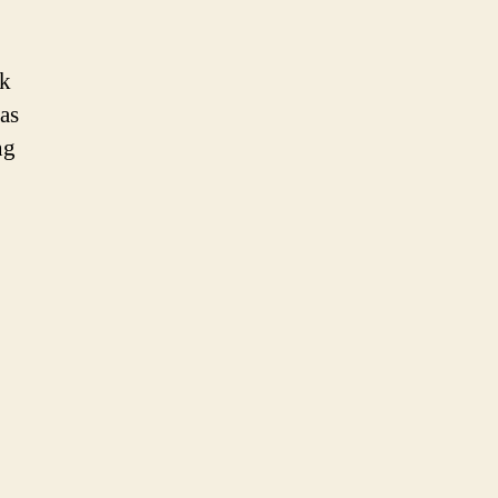
ak
as
ng