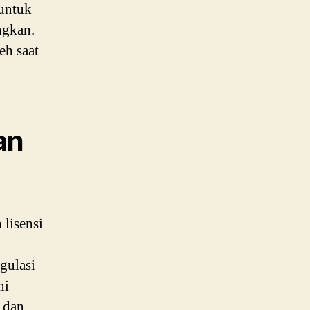
 untuk
ngkan.
eh saat
an
 lisensi
g
egulasi
ni
l dan