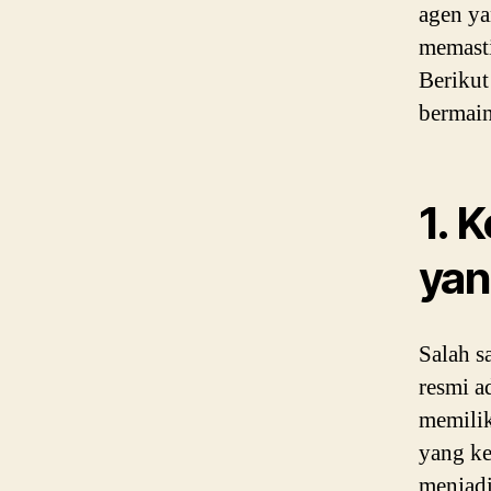
agen ya
memast
Berikut
bermain
1.
K
yan
Salah s
resmi a
memilik
yang ke
menjadi