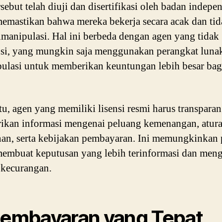
rsebut telah diuji dan disertifikasi oleh badan indepe
emastikan bahwa mereka bekerja secara acak dan tid
imanipulasi. Hal ini berbeda dengan agen yang tidak
nsi, yang mungkin saja menggunakan perangkat luna
ulasi untuk memberikan keuntungan lebih besar bag
itu, agen yang memiliki lisensi resmi harus transpara
kan informasi mengenai peluang kemenangan, atur
an, serta kebijakan pembayaran. Ini memungkinkan
embuat keputusan yang lebih terinformasi dan men
 kecurangan.
embayaran yang Tepat