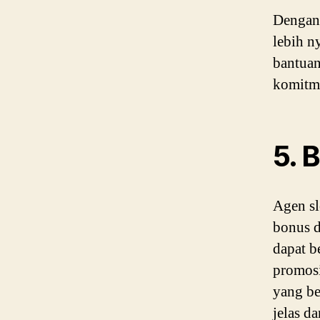
Dengan 
lebih n
bantuan
komitme
5.
B
Agen sl
bonus d
dapat b
promosi
yang be
jelas da