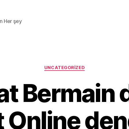
n Her şey
Kategoriler
UNCATEGORIZED
t Bermain 
t Online de