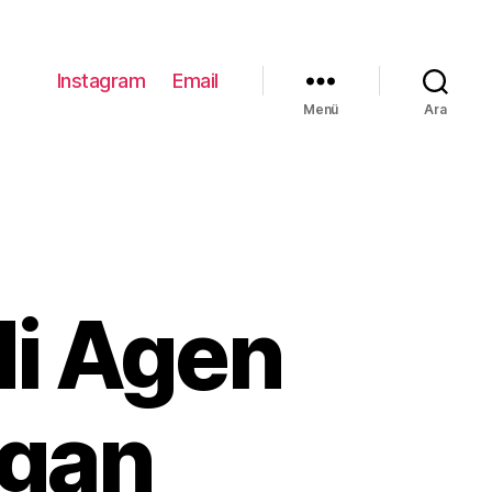
Instagram
Email
Menü
Ara
di Agen
ngan