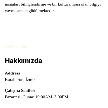
insanları bilinçlendirme ve bir kültür mirası olan bilgiyi
yayma amacı güdülmektedir.
slot mahjong
Hakkımızda
Address
Karaburun, İzmir
Çalışma Saatleri
Pazartesi–Cuma: 10:00AM–3:00PM