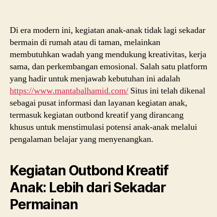
Ut
un
Ke
Di era modern ini, kegiatan anak-anak tidak lagi sekadar
Ou
bermain di rumah atau di taman, melainkan
Kre
membutuhkan wadah yang mendukung kreativitas, kerja
An
sama, dan perkembangan emosional. Salah satu platform
yang hadir untuk menjawab kebutuhan ini adalah
https://www.mantabalhamid.com/
Situs ini telah dikenal
sebagai pusat informasi dan layanan kegiatan anak,
termasuk kegiatan outbond kreatif yang dirancang
khusus untuk menstimulasi potensi anak-anak melalui
pengalaman belajar yang menyenangkan.
Kegiatan Outbond Kreatif
Anak: Lebih dari Sekadar
Permainan