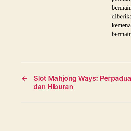
bermain
diberik
kemenan
bermai
←
Slot Mahjong Ways: Perpaduan
dan Hiburan