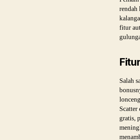
rendah 
kalanga
fitur a
gulunga
Fitu
Salah s
bonusny
lonceng
Scatter
gratis,
meningk
menamba