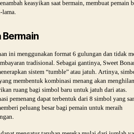
enambah keasyikan saat bermain, membuat pemain b
-lama.
 Bermain
an ini menggunakan format 6 gulungan dan tidak m
embayaran tradisional. Sebagai gantinya, Sweet Bona
nerapkan sistem “tumble” atau jatuh. Artinya, simb
 yang membentuk kombinasi menang akan menghilan
kan ruang bagi simbol baru untuk jatuh dari atas.
si pemenang dapat terbentuk dari 8 simbol yang sa
memberi peluang besar bagi pemain untuk meraih
ngan.
dapat mengatur taruhan mereka mulai dari jumlah y