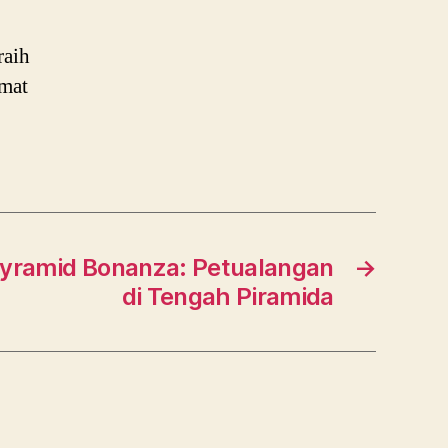
raih
amat
Pyramid Bonanza: Petualangan
→
di Tengah Piramida