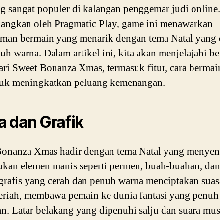
ng sangat populer di kalangan penggemar judi online.
Kas
Onl
ngkan oleh Pragmatic Play, game ini menawarkan
man bermain yang menarik dengan tema Natal yang 
uh warna. Dalam artikel ini, kita akan menjelajahi be
ari Sweet Bonanza Xmas, termasuk fitur, cara bermai
tuk meningkatkan peluang kemenangan.
 dan Grafik
Bonanza Xmas hadir dengan tema Natal yang menyen
an elemen manis seperti permen, buah-buahan, dan 
grafis yang cerah dan penuh warna menciptakan suas
riah, membawa pemain ke dunia fantasi yang penuh
an. Latar belakang yang dipenuhi salju dan suara mus