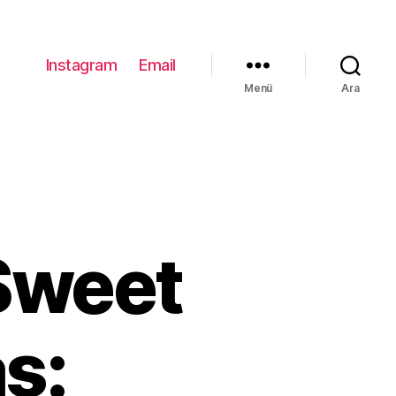
Instagram
Email
Menü
Ara
Sweet
s: