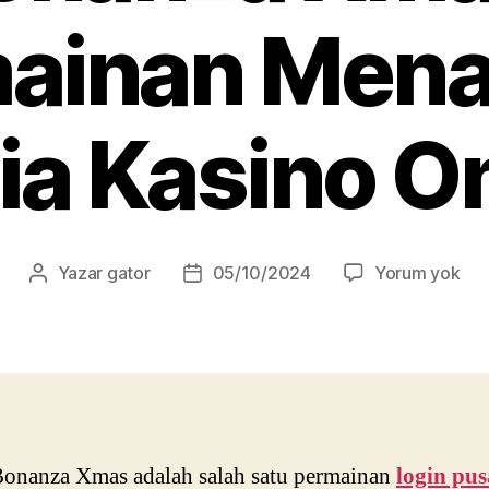
ainan Menar
ia Kasino On
Me
Yazar
gator
05/10/2024
Yorum yok
Yazının
Yazı
Slo
yazarı
tarihi
Sw
Bon
Xma
Per
Men
di
onanza Xmas adalah salah satu permainan
login pus
Dun