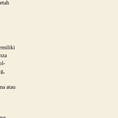
etah
emiliki
nza
ol-
g,
ma atau
ang