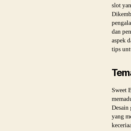
slot ya
Dikemba
pengala
dan pen
aspek d
tips un
Tema
Sweet 
memaduk
Desain 
yang me
keceria