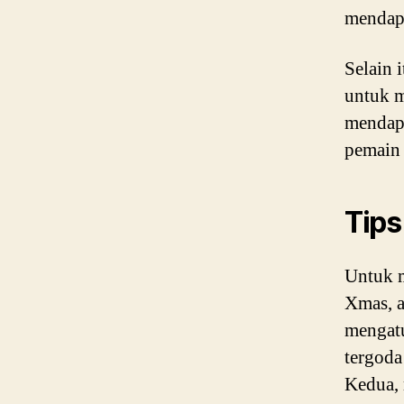
mendapa
Selain 
untuk 
mendapat
pemain 
Tips
Untuk 
Xmas, a
mengatu
tergoda
Kedua, 