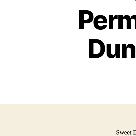
Perm
Dun
Sweet B