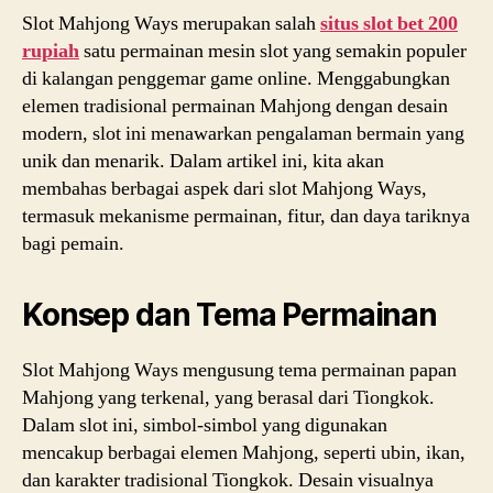
Tradis
Slot Mahjong Ways merupakan salah
situs slot bet 200
dan
rupiah
satu permainan mesin slot yang semakin populer
Hibur
di kalangan penggemar game online. Menggabungkan
elemen tradisional permainan Mahjong dengan desain
modern, slot ini menawarkan pengalaman bermain yang
unik dan menarik. Dalam artikel ini, kita akan
membahas berbagai aspek dari slot Mahjong Ways,
termasuk mekanisme permainan, fitur, dan daya tariknya
bagi pemain.
Konsep dan Tema Permainan
Slot Mahjong Ways mengusung tema permainan papan
Mahjong yang terkenal, yang berasal dari Tiongkok.
Dalam slot ini, simbol-simbol yang digunakan
mencakup berbagai elemen Mahjong, seperti ubin, ikan,
dan karakter tradisional Tiongkok. Desain visualnya