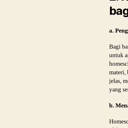
bag
a. Pen
Bagi ba
untuk a
homesch
materi,
jelas, 
yang se
b. Men
Homesch