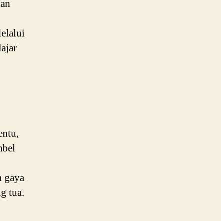
kan
elalui
ajar
entu,
mbel
n gaya
g tua.