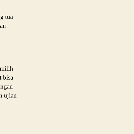
ng tua
han
milih
 bisa
engan
 ujian