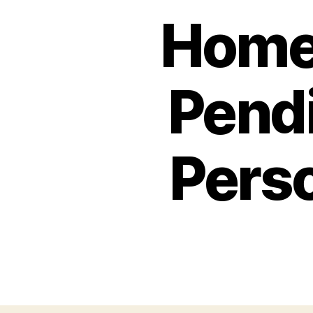
Homes
Pendi
Perso