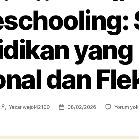
chooling: 
dikan yang
nal dan Fle
Yazar
wejol42190
08/02/2026
Yorum yok
Yazının
Yazı
yazarı
tarihi