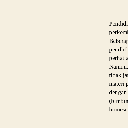
Pendidi
perkemb
Beberap
pendidik
perhati
Namun,
tidak j
materi 
dengan 
(bimbin
homesc