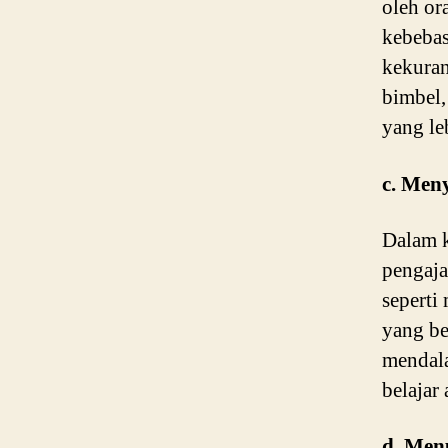
oleh or
kebebas
kekuran
bimbel,
yang le
c. Men
Dalam k
pengaja
seperti
yang be
mendala
belajar
d. Men