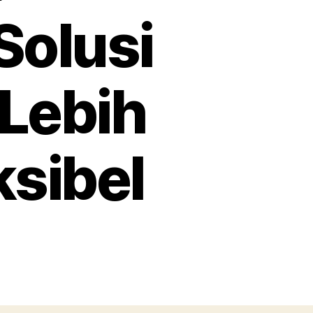
Solusi
 Lebih
ksibel
Menemukan
Kelas
Bimbel
untuk
Anak