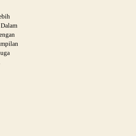
ebih
. Dalam
dengan
ampilan
juga
m