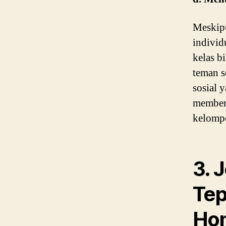
Meskip
individ
kelas b
teman s
sosial 
memberi
kelompo
3. 
Tep
Ho