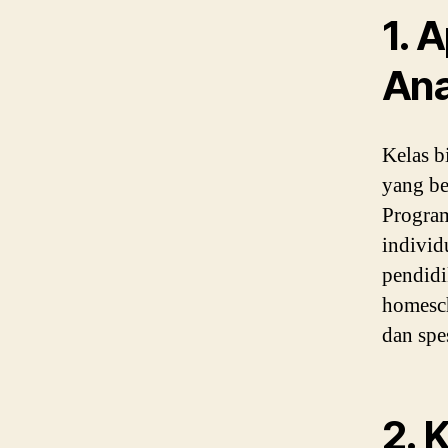
1. 
Ana
Kelas b
yang be
Program
individ
pendidi
homesch
dan spe
2. 