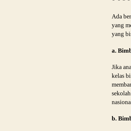
Ada ber
yang me
yang bi
a. Bim
Jika an
kelas b
membant
sekolah
nasional
b. Bim