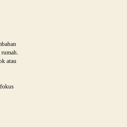
ambahan
i rumah.
ok atau
rfokus