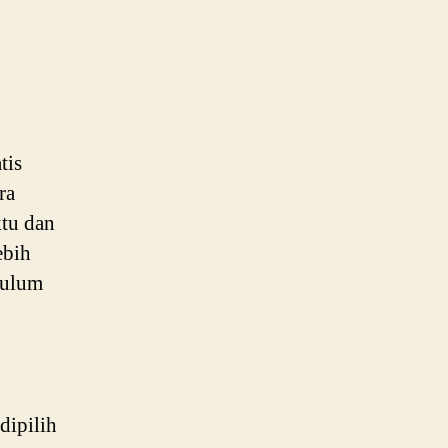
tis
ra
tu dan
ebih
kulum
dipilih