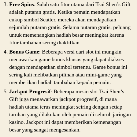
Free Spins
: Salah satu fitur utama dari Tsai Shen’s Gift
adalah putaran gratis. Ketika pemain mendapatkan
cukup simbol Scatter, mereka akan mendapatkan
sejumlah putaran gratis. Selama putaran gratis, peluang
untuk memenangkan hadiah besar meningkat karena
fitur tambahan sering diaktifkan.
Bonus Game
: Beberapa versi dari slot ini mungkin
menawarkan game bonus khusus yang dapat diakses
dengan mendapatkan simbol tertentu. Game bonus ini
sering kali melibatkan pilihan atau mini-game yang
memberikan hadiah tambahan kepada pemain.
Jackpot Progresif
: Beberapa mesin slot Tsai Shen’s
Gift juga menawarkan jackpot progresif, di mana
hadiah utama terus meningkat seiring dengan setiap
taruhan yang dilakukan oleh pemain di seluruh jaringan
kasino. Jackpot ini dapat memberikan kemenangan
besar yang sangat mengesankan.