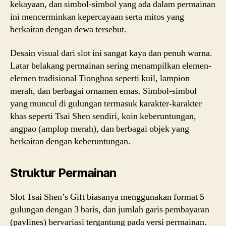
kekayaan, dan simbol-simbol yang ada dalam permainan
ini mencerminkan kepercayaan serta mitos yang
berkaitan dengan dewa tersebut.
Desain visual dari slot ini sangat kaya dan penuh warna.
Latar belakang permainan sering menampilkan elemen-
elemen tradisional Tionghoa seperti kuil, lampion
merah, dan berbagai ornamen emas. Simbol-simbol
yang muncul di gulungan termasuk karakter-karakter
khas seperti Tsai Shen sendiri, koin keberuntungan,
angpao (amplop merah), dan berbagai objek yang
berkaitan dengan keberuntungan.
Struktur Permainan
Slot Tsai Shen’s Gift biasanya menggunakan format 5
gulungan dengan 3 baris, dan jumlah garis pembayaran
(paylines) bervariasi tergantung pada versi permainan.