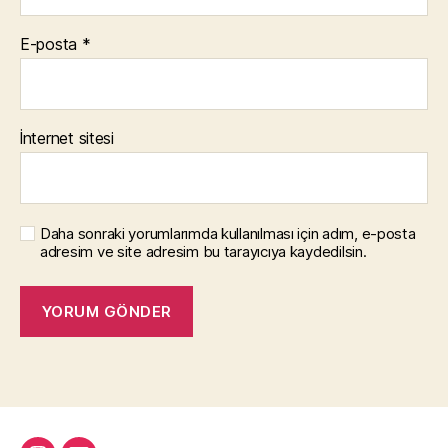
E-posta
*
İnternet sitesi
Daha sonraki yorumlarımda kullanılması için adım, e-posta
adresim ve site adresim bu tarayıcıya kaydedilsin.