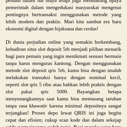
pemain dalam hal biaya tetapi juga mendukung upaya
pemerintah dalam mengedukasi masyarakat mengenai
pentingnya bertransaksi menggunakan metode yang
lebih modern dan praktis. Mari kita sambut era baru
ekonomi digital dengan bijaksana dan cerdas!
Di dunia perjudian online yang semakin berkembang,
kehadiran situs slot deposit 5rb menjadi pilihan menarik
bagi para pemain yang ingin menikmati sensasi bermain
tanpa harus menguras kantong. Dengan menggunakan
metode slot deposit qris 5rb, kamu bisa dengan mudah
melakukan transaksi hanya dengan nominal kecil,
seperti slot qris 5 ribu atau bahkan lebih praktis dengan
slot pakai qris 5000. Bayangkan betapa
menyenangkannya saat kamu bisa memasang taruhan
tanpa rasa khawatir karena minimal depositnya sangat
terjangkau! Proses depo lewat QRIS ini juga begitu
cepat dan efisien; cukup scan kode dan dalam sekejap