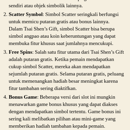
sendiri atau objek simbolik lainnya.
Scatter Symbol
: Simbol Scatter seringkali berfungsi
untuk memicu putaran gratis atau bonus lainnya.
Dalam Tsai Shen’s Gift, simbol Scatter bisa berupa
simbol angpao atau koin keberuntungan yang dapat
membuka fitur khusus saat jumlahnya mencukupi.
Free Spins
: Salah satu fitur utama dari Tsai Shen’s Gift
adalah putaran gratis. Ketika pemain mendapatkan
cukup simbol Scatter, mereka akan mendapatkan
sejumlah putaran gratis. Selama putaran gratis, peluang
untuk memenangkan hadiah besar meningkat karena
fitur tambahan sering diaktifkan.
Bonus Game
: Beberapa versi dari slot ini mungkin
menawarkan game bonus khusus yang dapat diakses
dengan mendapatkan simbol tertentu. Game bonus ini
sering kali melibatkan pilihan atau mini-game yang
memberikan hadiah tambahan kepada pemain.