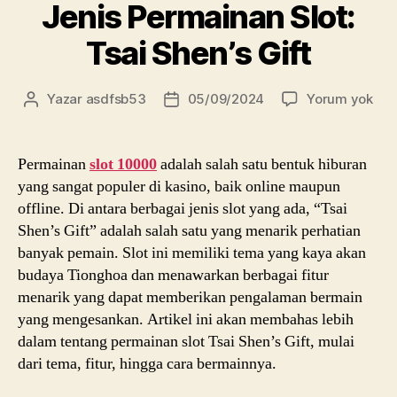
Jenis Permainan Slot:
Tsai Shen’s Gift
Men
Yazar
asdfsb53
05/09/2024
Yorum yok
Yazının
Yazı
Leb
yazarı
tarihi
Dal
Jen
Permainan
slot 10000
adalah salah satu bentuk hiburan
Per
yang sangat populer di kasino, baik online maupun
Slot
offline. Di antara berbagai jenis slot yang ada, “Tsai
Tsa
Shen’s Gift” adalah salah satu yang menarik perhatian
She
banyak pemain. Slot ini memiliki tema yang kaya akan
Gift
budaya Tionghoa dan menawarkan berbagai fitur
menarik yang dapat memberikan pengalaman bermain
yang mengesankan. Artikel ini akan membahas lebih
dalam tentang permainan slot Tsai Shen’s Gift, mulai
dari tema, fitur, hingga cara bermainnya.