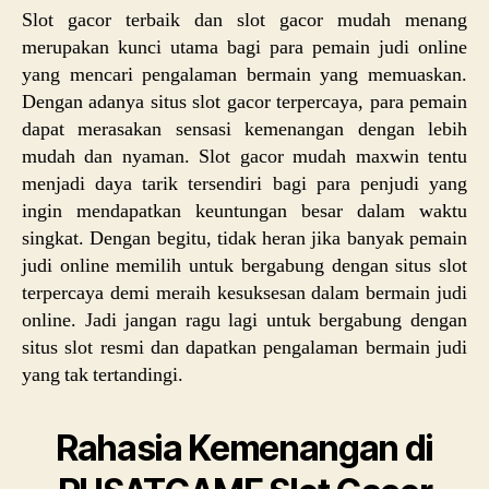
Slot gacor terbaik dan slot gacor mudah menang
merupakan kunci utama bagi para pemain judi online
yang mencari pengalaman bermain yang memuaskan.
Dengan adanya situs slot gacor terpercaya, para pemain
dapat merasakan sensasi kemenangan dengan lebih
mudah dan nyaman. Slot gacor mudah maxwin tentu
menjadi daya tarik tersendiri bagi para penjudi yang
ingin mendapatkan keuntungan besar dalam waktu
singkat. Dengan begitu, tidak heran jika banyak pemain
judi online memilih untuk bergabung dengan situs slot
terpercaya demi meraih kesuksesan dalam bermain judi
online. Jadi jangan ragu lagi untuk bergabung dengan
situs slot resmi dan dapatkan pengalaman bermain judi
yang tak tertandingi.
Rahasia Kemenangan di