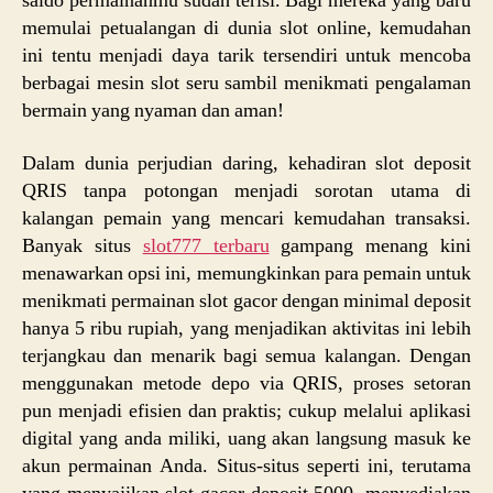
saldo permainanmu sudah terisi. Bagi mereka yang baru
memulai petualangan di dunia slot online, kemudahan
ini tentu menjadi daya tarik tersendiri untuk mencoba
berbagai mesin slot seru sambil menikmati pengalaman
bermain yang nyaman dan aman!
Dalam dunia perjudian daring, kehadiran slot deposit
QRIS tanpa potongan menjadi sorotan utama di
kalangan pemain yang mencari kemudahan transaksi.
Banyak situs
slot777 terbaru
gampang menang kini
menawarkan opsi ini, memungkinkan para pemain untuk
menikmati permainan slot gacor dengan minimal deposit
hanya 5 ribu rupiah, yang menjadikan aktivitas ini lebih
terjangkau dan menarik bagi semua kalangan. Dengan
menggunakan metode depo via QRIS, proses setoran
pun menjadi efisien dan praktis; cukup melalui aplikasi
digital yang anda miliki, uang akan langsung masuk ke
akun permainan Anda. Situs-situs seperti ini, terutama