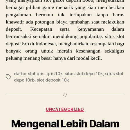
yang menyajikan slot gacor deposit 5000, menyediakan
berbagai pilihan game menarik yang siap memberikan
pengalaman bermain tak terlupakan tanpa harus
khawatir ada potongan biaya tambahan saat melakukan
deposit. Kecepatan serta kenyamanan dalam
bertransaksi semakin mendukung popularitas situs slot
deposit 5rb di Indonesia, menghadirkan kesempatan bagi
banyak orang untuk meraih kesenangan sekaligus
peluang menang besar hanya dari modal kecil.
daftar slot qris
,
qris 10k
,
situs slot depo 10k
,
situs slot
Etiketler
depo 10rb
,
slot deposit 10k
Kategoriler
UNCATEGORIZED
Mengenal Lebih Dalam