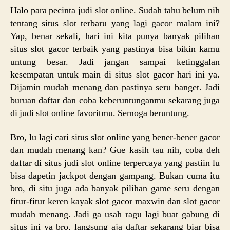
Halo para pecinta judi slot online. Sudah tahu belum nih
tentang situs slot terbaru yang lagi gacor malam ini?
Yap, benar sekali, hari ini kita punya banyak pilihan
situs slot gacor terbaik yang pastinya bisa bikin kamu
untung besar. Jadi jangan sampai ketinggalan
kesempatan untuk main di situs slot gacor hari ini ya.
Dijamin mudah menang dan pastinya seru banget. Jadi
buruan daftar dan coba keberuntunganmu sekarang juga
di judi slot online favoritmu. Semoga beruntung.
Bro, lu lagi cari situs slot online yang bener-bener gacor
dan mudah menang kan? Gue kasih tau nih, coba deh
daftar di situs judi slot online terpercaya yang pastiin lu
bisa dapetin jackpot dengan gampang. Bukan cuma itu
bro, di situ juga ada banyak pilihan game seru dengan
fitur-fitur keren kayak slot gacor maxwin dan slot gacor
mudah menang. Jadi ga usah ragu lagi buat gabung di
situs ini ya bro, langsung aja daftar sekarang biar bisa