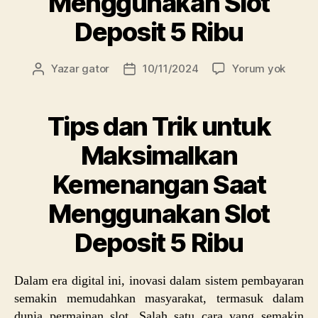
Menggunakan Slot
Deposit 5 Ribu
Tips
Yazar
gator
10/11/2024
Yorum yok
Yazının
Yazı
dan
yazarı
tarihi
Trik
untuk
Tips dan Trik untuk
Maksi
Kemen
Maksimalkan
Saat
Kemenangan Saat
Mengg
Slot
Menggunakan Slot
Deposi
5
Deposit 5 Ribu
Ribu
Dalam era digital ini, inovasi dalam sistem pembayaran
semakin memudahkan masyarakat, termasuk dalam
dunia permainan slot. Salah satu cara yang semakin