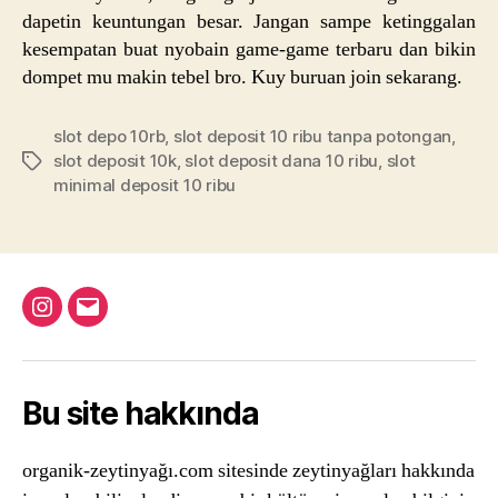
dapetin keuntungan besar. Jangan sampe ketinggalan
kesempatan buat nyobain game-game terbaru dan bikin
dompet mu makin tebel bro. Kuy buruan join sekarang.
slot depo 10rb
,
slot deposit 10 ribu tanpa potongan
,
slot deposit 10k
,
slot deposit dana 10 ribu
,
slot
Etiketler
minimal deposit 10 ribu
Instagram
Email
Bu site hakkında
organik-zeytinyağı.com sitesinde zeytinyağları hakkında