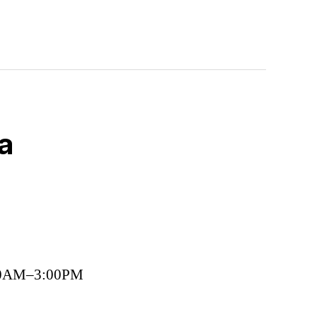
a
:00AM–3:00PM