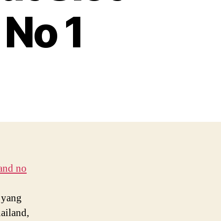
 No 1
rkembangan
tform
ital
ng
sebut
t
rver
iland
land no
i yang
ailand,