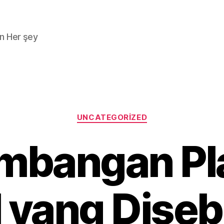
n Her şey
Kategoriler
UNCATEGORIZED
mbangan Pl
l yang Diseb