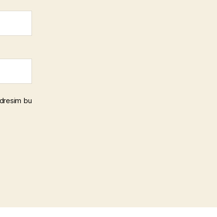
adresim bu