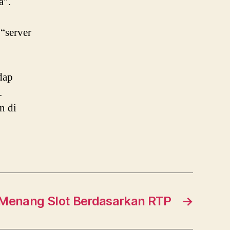
a”.
 “server
dap
.
n di
 Menang Slot Berdasarkan RTP
→