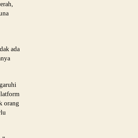
erah,
guna
idak ada
anya
ngaruhi
platform
ak orang
rlu