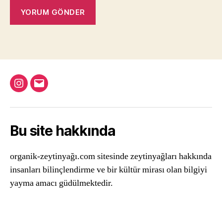
Instagram
Email
Bu site hakkında
organik-zeytinyağı.com sitesinde zeytinyağları hakkında
insanları bilinçlendirme ve bir kültür mirası olan bilgiyi
yayma amacı güdülmektedir.