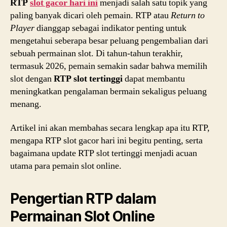
RTP
slot gacor hari ini
menjadi salah satu topik yang
paling banyak dicari oleh pemain. RTP atau
Return to
Player
dianggap sebagai indikator penting untuk
mengetahui seberapa besar peluang pengembalian dari
sebuah permainan slot. Di tahun-tahun terakhir,
termasuk 2026, pemain semakin sadar bahwa memilih
slot dengan
RTP slot tertinggi
dapat membantu
meningkatkan pengalaman bermain sekaligus peluang
menang.
Artikel ini akan membahas secara lengkap apa itu RTP,
mengapa RTP slot gacor hari ini begitu penting, serta
bagaimana update RTP slot tertinggi menjadi acuan
utama para pemain slot online.
Pengertian RTP dalam
Permainan Slot Online