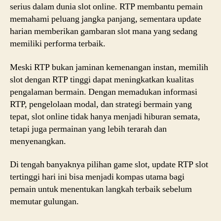
serius dalam dunia slot online. RTP membantu pemain
memahami peluang jangka panjang, sementara update
harian memberikan gambaran slot mana yang sedang
memiliki performa terbaik.
Meski RTP bukan jaminan kemenangan instan, memilih
slot dengan RTP tinggi dapat meningkatkan kualitas
pengalaman bermain. Dengan memadukan informasi
RTP, pengelolaan modal, dan strategi bermain yang
tepat, slot online tidak hanya menjadi hiburan semata,
tetapi juga permainan yang lebih terarah dan
menyenangkan.
Di tengah banyaknya pilihan game slot, update RTP slot
tertinggi hari ini bisa menjadi kompas utama bagi
pemain untuk menentukan langkah terbaik sebelum
memutar gulungan.