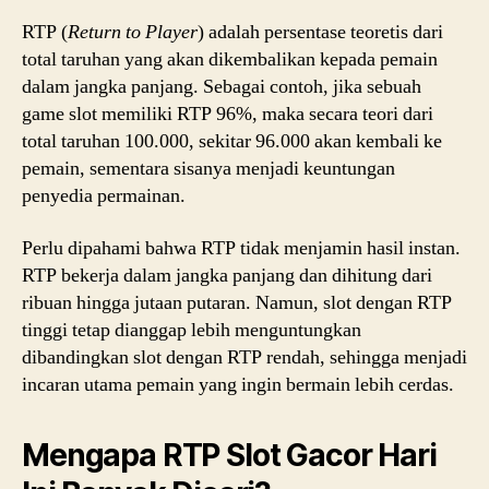
RTP (
Return to Player
) adalah persentase teoretis dari
total taruhan yang akan dikembalikan kepada pemain
dalam jangka panjang. Sebagai contoh, jika sebuah
game slot memiliki RTP 96%, maka secara teori dari
total taruhan 100.000, sekitar 96.000 akan kembali ke
pemain, sementara sisanya menjadi keuntungan
penyedia permainan.
Perlu dipahami bahwa RTP tidak menjamin hasil instan.
RTP bekerja dalam jangka panjang dan dihitung dari
ribuan hingga jutaan putaran. Namun, slot dengan RTP
tinggi tetap dianggap lebih menguntungkan
dibandingkan slot dengan RTP rendah, sehingga menjadi
incaran utama pemain yang ingin bermain lebih cerdas.
Mengapa RTP Slot Gacor Hari