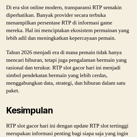
Di era slot online modern, transparansi RTP semakin
diperhatikan. Banyak provider secara terbuka
menampilkan persentase RTP di informasi game
mereka. Hal ini menciptakan ekosistem permainan yang
lebih adil dan meningkatkan kepercayaan pemain.
Tahun 2026 menjadi era di mana pemain tidak hanya
mencari hiburan, tetapi juga pengalaman bermain yang
rasional dan terukur. RTP slot gacor hari ini menjadi
simbol pendekatan bermain yang lebih cerdas,
menggabungkan data, strategi, dan hiburan dalam satu
paket.
Kesimpulan
RTP slot gacor hari ini dengan update RTP slot tertinggi
merupakan informasi penting bagi siapa saja yang ingin