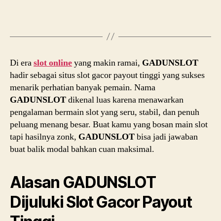
Tin
Favo
Pec
Cua
Di era
slot online
yang makin ramai,
GADUNSLOT
hadir sebagai situs slot gacor payout tinggi yang sukses
menarik perhatian banyak pemain. Nama
GADUNSLOT
dikenal luas karena menawarkan
pengalaman bermain slot yang seru, stabil, dan penuh
peluang menang besar. Buat kamu yang bosan main slot
tapi hasilnya zonk,
GADUNSLOT
bisa jadi jawaban
buat balik modal bahkan cuan maksimal.
Alasan GADUNSLOT
Dijuluki Slot Gacor Payout