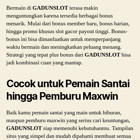
Bermain di
GADUNSLOT
terasa makin
menguntungkan karena tersedia berbagai bonus
menarik. Mulai dari bonus member baru, bonus harian,
hingga promo khusus slot gacor payout tinggi. Bonus-
bonus ini bisa dimanfaatkan untuk memperpanjang
waktu bermain dan meningkatkan peluang menang.
Strategi yang tepat plus bonus dari
GADUNSLOT
bisa
jadi kombinasi cuan yang mantap.
Cocok untuk Pemain Santai
hingga Pemburu Maxwin
Baik kamu pemain santai yang main untuk hiburan,
maupun pemburu maxwin yang serius cari keuntungan,
GADUNSLOT
siap memenuhi kebutuhanmu. Tampilan
situs yang simpel dan mudah dipahami membuat semua