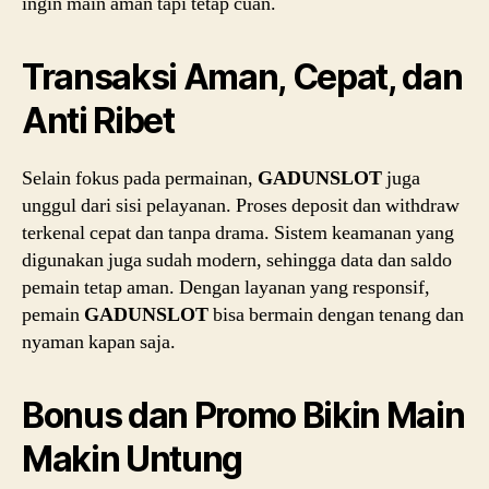
ingin main aman tapi tetap cuan.
Transaksi Aman, Cepat, dan
Anti Ribet
Selain fokus pada permainan,
GADUNSLOT
juga
unggul dari sisi pelayanan. Proses deposit dan withdraw
terkenal cepat dan tanpa drama. Sistem keamanan yang
digunakan juga sudah modern, sehingga data dan saldo
pemain tetap aman. Dengan layanan yang responsif,
pemain
GADUNSLOT
bisa bermain dengan tenang dan
nyaman kapan saja.
Bonus dan Promo Bikin Main
Makin Untung