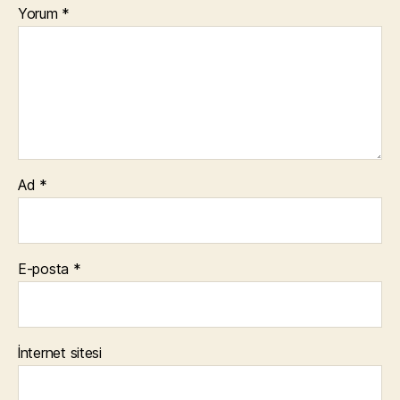
Yorum
*
Ad
*
E-posta
*
İnternet sitesi