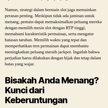
Namun, strategi dalam bermain slot juga memainkan
peranan penting. Meskipun tidak ada jaminan untuk
menang, pemain dapat memaksimalkan peluang mereka
dengan memilih mesin slot dengan RTP tinggi,
memahami karakteristik permainan, serta mengatur
batasan taruhan. Memilih waktu yang tepat dan
memperhatikan tren permainan dapat membantu
meningkatkan peluang meraih jackpot. Ingatlah bahwa
perjudian harus dilakukan dengan bijak dan tetap dalam
batas yang wajar.
Bisakah Anda Menang?
Kunci dari
Keberuntungan