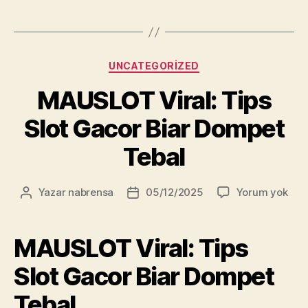
Kategoriler
UNCATEGORIZED
MAUSLOT Viral: Tips
Slot Gacor Biar Dompet
Tebal
MA
Yazar
nabrensa
05/12/2025
Yorum yok
Yazının
Yazı
Viral
yazarı
tarihi
Tips
Slot
MAUSLOT Viral: Tips
Gac
Biar
Slot Gacor Biar Dompet
Dom
Tebal
Teb