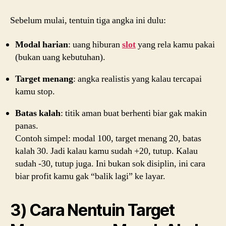
Sebelum mulai, tentuin tiga angka ini dulu:
Modal harian
: uang hiburan
slot
yang rela kamu pakai
(bukan uang kebutuhan).
Target menang
: angka realistis yang kalau tercapai
kamu stop.
Batas kalah
: titik aman buat berhenti biar gak makin
panas.
Contoh simpel: modal 100, target menang 20, batas
kalah 30. Jadi kalau kamu sudah +20, tutup. Kalau
sudah -30, tutup juga. Ini bukan sok disiplin, ini cara
biar profit kamu gak “balik lagi” ke layar.
3) Cara Nentuin Target