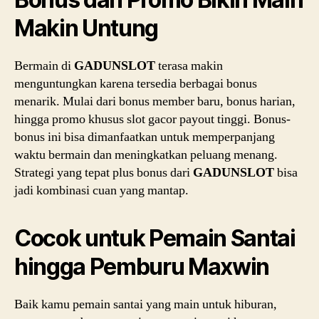
Makin Untung
Bermain di
GADUNSLOT
terasa makin
menguntungkan karena tersedia berbagai bonus
menarik. Mulai dari bonus member baru, bonus harian,
hingga promo khusus slot gacor payout tinggi. Bonus-
bonus ini bisa dimanfaatkan untuk memperpanjang
waktu bermain dan meningkatkan peluang menang.
Strategi yang tepat plus bonus dari
GADUNSLOT
bisa
jadi kombinasi cuan yang mantap.
Cocok untuk Pemain Santai
hingga Pemburu Maxwin
Baik kamu pemain santai yang main untuk hiburan,