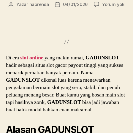
Situ
Yazar
nabrensa
04/01/2026
Yorum yok
Yazının
Yazı
GA
yazarı
tarihi
Slot
Gac
Pay
Tin
Favo
Pec
Cua
Di era
slot online
yang makin ramai,
GADUNSLOT
hadir sebagai situs slot gacor payout tinggi yang sukses
menarik perhatian banyak pemain. Nama
GADUNSLOT
dikenal luas karena menawarkan
pengalaman bermain slot yang seru, stabil, dan penuh
peluang menang besar. Buat kamu yang bosan main slot
tapi hasilnya zonk,
GADUNSLOT
bisa jadi jawaban
buat balik modal bahkan cuan maksimal.
Alasan GADUNSLOT