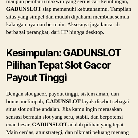
maupun pemburu maxwin yang serius cari keuntungan,
GADUNSLOT
siap memenuhi kebutuhanmu. Tampilan
situs yang simpel dan mudah dipahami membuat semua
kalangan nyaman bermain. Aksesnya juga lancar di
berbagai perangkat, dari HP hingga desktop.
Kesimpulan: GADUNSLOT
Pilihan Tepat Slot Gacor
Payout Tinggi
Dengan slot gacor, payout tinggi, sistem aman, dan
bonus melimpah,
GADUNSLOT
layak disebut sebagai
situs slot online andalan. Jika kamu ingin merasakan
sensasi bermain slot yang seru, stabil, dan berpotensi
cuan besar,
GADUNSLOT
adalah pilihan yang tepat.
Main cerdas, atur strategi, dan nikmati peluang menang