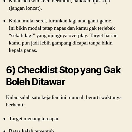
Kalau ada win kecil beruntun, naikkan tipis saja
(jangan loncat).
Kalau mulai seret, turunkan lagi atau ganti game.
Ini bikin modal tetap napas dan kamu gak terjebak
“sekali lagi” yang ujungnya overplay. Target harian
kamu pun jadi lebih gampang dicapai tanpa bikin
kepala panas.
6) Checklist Stop yang Gak
Boleh Ditawar
Kalau salah satu kejadian ini muncul, berarti waktunya
berhenti:
Target menang tercapai
Batas kalah tersentuh