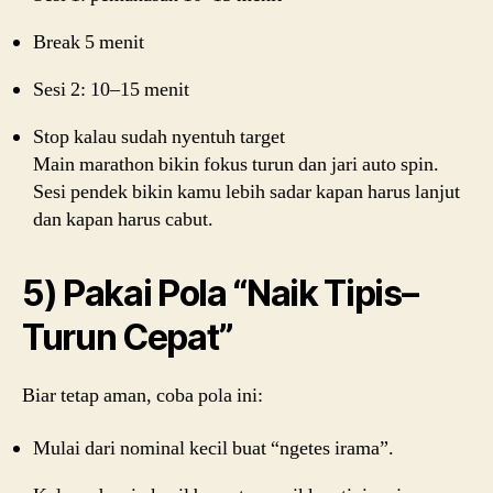
Break 5 menit
Sesi 2: 10–15 menit
Stop kalau sudah nyentuh target
Main marathon bikin fokus turun dan jari auto spin.
Sesi pendek bikin kamu lebih sadar kapan harus lanjut
dan kapan harus cabut.
5) Pakai Pola “Naik Tipis–
Turun Cepat”
Biar tetap aman, coba pola ini:
Mulai dari nominal kecil buat “ngetes irama”.