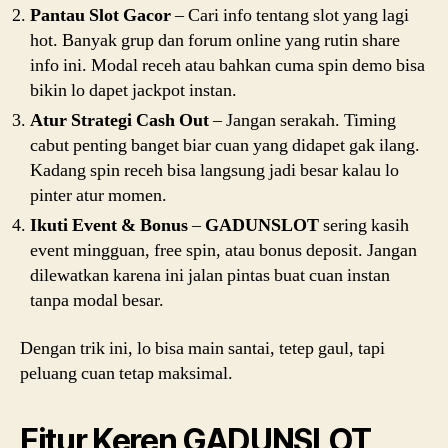
Pantau Slot Gacor
– Cari info tentang slot yang lagi
hot. Banyak grup dan forum online yang rutin share
info ini. Modal receh atau bahkan cuma spin demo bisa
bikin lo dapet jackpot instan.
Atur Strategi Cash Out
– Jangan serakah. Timing
cabut penting banget biar cuan yang didapet gak ilang.
Kadang spin receh bisa langsung jadi besar kalau lo
pinter atur momen.
Ikuti Event & Bonus
–
GADUNSLOT
sering kasih
event mingguan, free spin, atau bonus deposit. Jangan
dilewatkan karena ini jalan pintas buat cuan instan
tanpa modal besar.
Dengan trik ini, lo bisa main santai, tetep gaul, tapi
peluang cuan tetap maksimal.
Fitur Keren GADUNSLOT