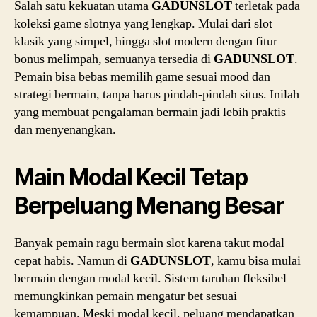
Salah satu kekuatan utama
GADUNSLOT
terletak pada
koleksi game slotnya yang lengkap. Mulai dari slot
klasik yang simpel, hingga slot modern dengan fitur
bonus melimpah, semuanya tersedia di
GADUNSLOT
.
Pemain bisa bebas memilih game sesuai mood dan
strategi bermain, tanpa harus pindah-pindah situs. Inilah
yang membuat pengalaman bermain jadi lebih praktis
dan menyenangkan.
Main Modal Kecil Tetap
Berpeluang Menang Besar
Banyak pemain ragu bermain slot karena takut modal
cepat habis. Namun di
GADUNSLOT
, kamu bisa mulai
bermain dengan modal kecil. Sistem taruhan fleksibel
memungkinkan pemain mengatur bet sesuai
kemampuan. Meski modal kecil, peluang mendapatkan