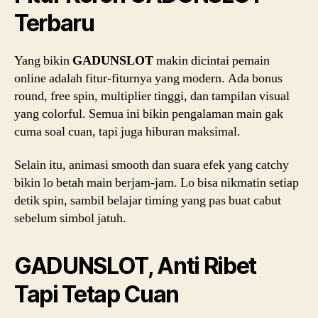
Terbaru
Yang bikin
GADUNSLOT
makin dicintai pemain
online adalah fitur-fiturnya yang modern. Ada bonus
round, free spin, multiplier tinggi, dan tampilan visual
yang colorful. Semua ini bikin pengalaman main gak
cuma soal cuan, tapi juga hiburan maksimal.
Selain itu, animasi smooth dan suara efek yang catchy
bikin lo betah main berjam-jam. Lo bisa nikmatin setiap
detik spin, sambil belajar timing yang pas buat cabut
sebelum simbol jatuh.
GADUNSLOT, Anti Ribet
Tapi Tetap Cuan