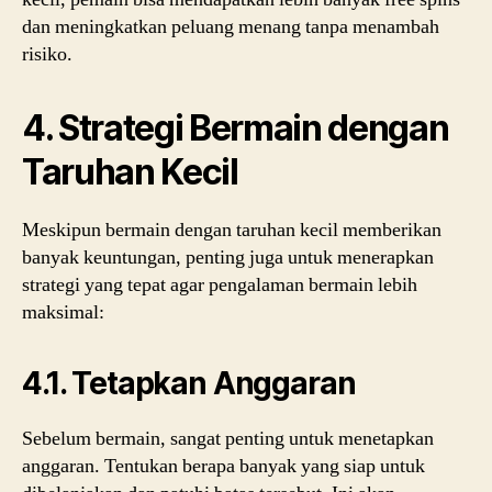
dan meningkatkan peluang menang tanpa menambah
risiko.
4.
Strategi Bermain dengan
Taruhan Kecil
Meskipun bermain dengan taruhan kecil memberikan
banyak keuntungan, penting juga untuk menerapkan
strategi yang tepat agar pengalaman bermain lebih
maksimal:
4.1.
Tetapkan Anggaran
Sebelum bermain, sangat penting untuk menetapkan
anggaran. Tentukan berapa banyak yang siap untuk