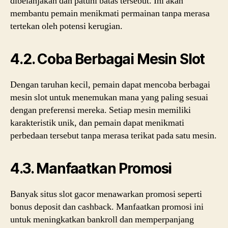
dibelanjakan dan patuhi batas tersebut. Ini akan
membantu pemain menikmati permainan tanpa merasa
tertekan oleh potensi kerugian.
4.2.
Coba Berbagai Mesin Slot
Dengan taruhan kecil, pemain dapat mencoba berbagai
mesin slot untuk menemukan mana yang paling sesuai
dengan preferensi mereka. Setiap mesin memiliki
karakteristik unik, dan pemain dapat menikmati
perbedaan tersebut tanpa merasa terikat pada satu mesin.
4.3.
Manfaatkan Promosi
Banyak situs slot gacor menawarkan promosi seperti
bonus deposit dan cashback. Manfaatkan promosi ini
untuk meningkatkan bankroll dan memperpanjang