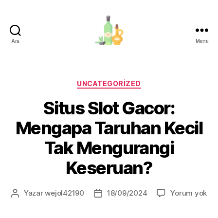
Ara
Menü
organik-
zeytinyagi.com
Kategoriler
UNCATEGORIZED
Situs Slot Gacor:
Mengapa Taruhan Kecil
Tak Mengurangi
Keseruan?
Sit
Yazar
wejol42190
18/09/2024
Yorum yok
Yazının
Yazı
Slo
yazarı
tarihi
Gac