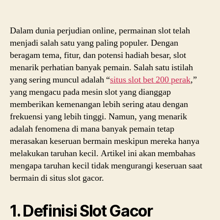
Me
Ta
Kec
Dalam dunia perjudian online, permainan slot telah
Ta
menjadi salah satu yang paling populer. Dengan
Me
beragam tema, fitur, dan potensi hadiah besar, slot
Ke
menarik perhatian banyak pemain. Salah satu istilah
yang sering muncul adalah “
situs slot bet 200 perak
,”
yang mengacu pada mesin slot yang dianggap
memberikan kemenangan lebih sering atau dengan
frekuensi yang lebih tinggi. Namun, yang menarik
adalah fenomena di mana banyak pemain tetap
merasakan keseruan bermain meskipun mereka hanya
melakukan taruhan kecil. Artikel ini akan membahas
mengapa taruhan kecil tidak mengurangi keseruan saat
bermain di situs slot gacor.
1.
Definisi Slot Gacor