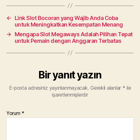
←
Link Slot Bocoran yang Wajib Anda Coba
untuk Meningkatkan Kesempatan Menang
→
Mengapa Slot Megaways Adalah Pilihan Tepat
untuk Pemain dengan Anggaran Terbatas
Bir yanıt yazın
E-posta adresiniz yayınlanmayacak.
Gerekli alanlar
*
ile
işaretlenmişlerdir
Yorum
*