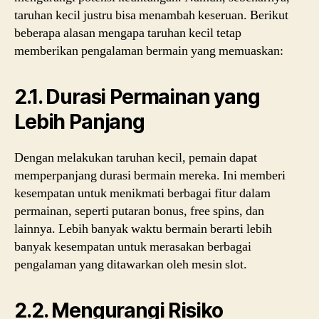
taruhan kecil justru bisa menambah keseruan. Berikut
beberapa alasan mengapa taruhan kecil tetap
memberikan pengalaman bermain yang memuaskan:
2.1.
Durasi Permainan yang
Lebih Panjang
Dengan melakukan taruhan kecil, pemain dapat
memperpanjang durasi bermain mereka. Ini memberi
kesempatan untuk menikmati berbagai fitur dalam
permainan, seperti putaran bonus, free spins, dan
lainnya. Lebih banyak waktu bermain berarti lebih
banyak kesempatan untuk merasakan berbagai
pengalaman yang ditawarkan oleh mesin slot.
2.2.
Mengurangi Risiko