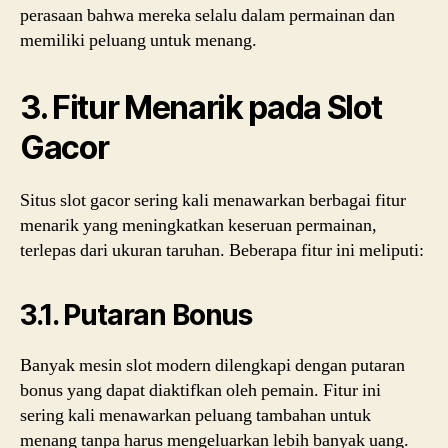
perasaan bahwa mereka selalu dalam permainan dan
memiliki peluang untuk menang.
3.
Fitur Menarik pada Slot
Gacor
Situs slot gacor sering kali menawarkan berbagai fitur
menarik yang meningkatkan keseruan permainan,
terlepas dari ukuran taruhan. Beberapa fitur ini meliputi:
3.1.
Putaran Bonus
Banyak mesin slot modern dilengkapi dengan putaran
bonus yang dapat diaktifkan oleh pemain. Fitur ini
sering kali menawarkan peluang tambahan untuk
menang tanpa harus mengeluarkan lebih banyak uang.