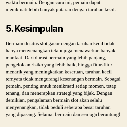
waktu bermain. Dengan cara ini, pemain dapat
menikmati lebih banyak putaran dengan taruhan kecil.
5.
Kesimpulan
Bermain di situs slot gacor dengan taruhan kecil tidak
hanya menyenangkan tetapi juga menawarkan banyak
manfaat. Dari durasi bermain yang lebih panjang,
pengelolaan risiko yang lebih baik, hingga fitur-fitur
menarik yang meningkatkan keseruan, taruhan kecil
ternyata tidak mengurangi kesenangan bermain. Sebagai
pemain, penting untuk menikmati setiap momen, tetap
tenang, dan menerapkan strategi yang bijak. Dengan
demikian, pengalaman bermain slot akan selalu
menyenangkan, tidak peduli seberapa besar taruhan
yang dipasang. Selamat bermain dan semoga beruntung!