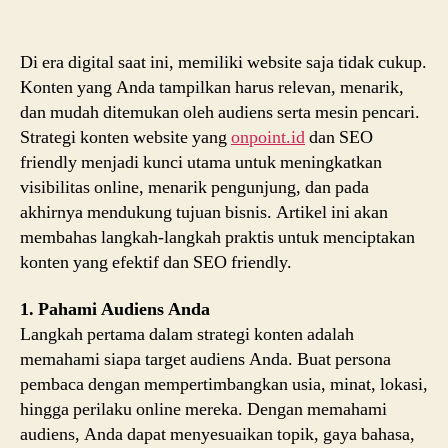
ya
On
Poi
Di era digital saat ini, memiliki website saja tidak cukup.
da
Konten yang Anda tampilkan harus relevan, menarik,
SE
dan mudah ditemukan oleh audiens serta mesin pencari.
Fri
Strategi konten website yang
onpoint.id
dan SEO
un
friendly menjadi kunci utama untuk meningkatkan
Me
visibilitas online, menarik pengunjung, dan pada
Tra
akhirnya mendukung tujuan bisnis. Artikel ini akan
membahas langkah-langkah praktis untuk menciptakan
konten yang efektif dan SEO friendly.
1. Pahami Audiens Anda
Langkah pertama dalam strategi konten adalah
memahami siapa target audiens Anda. Buat persona
pembaca dengan mempertimbangkan usia, minat, lokasi,
hingga perilaku online mereka. Dengan memahami
audiens, Anda dapat menyesuaikan topik, gaya bahasa,