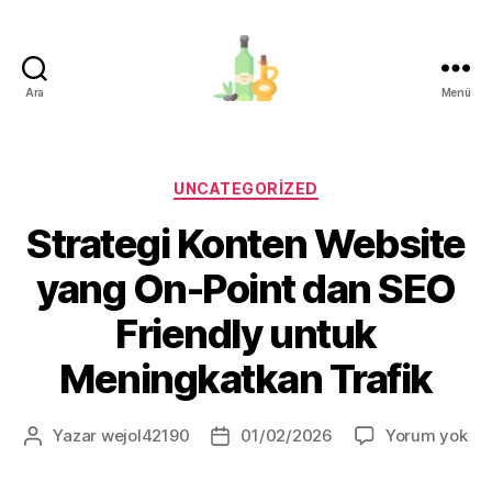
Ara
Menü
organik-
zeytinyagi.com
Kategoriler
UNCATEGORIZED
Strategi Konten Website
yang On-Point dan SEO
Friendly untuk
Meningkatkan Trafik
Str
Yazar
wejol42190
01/02/2026
Yorum yok
Yazının
Yazı
Ko
yazarı
tarihi
We