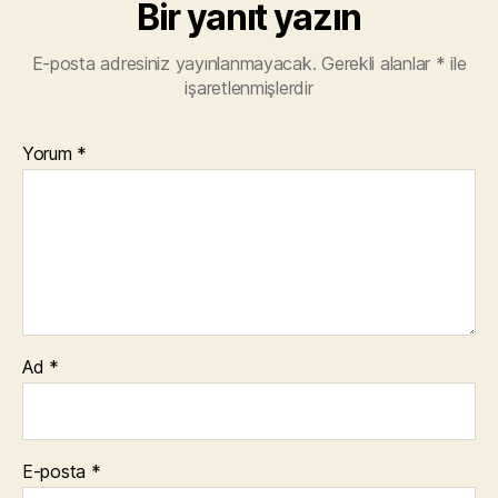
Bir yanıt yazın
E-posta adresiniz yayınlanmayacak.
Gerekli alanlar
*
ile
işaretlenmişlerdir
Yorum
*
Ad
*
E-posta
*