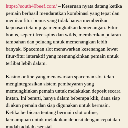
Slot
https://south40beef.com/
– Keseruan nyata datang ketika
pemain berhasil mendaratkan kombinasi yang tepat dan
memicu fitur bonus yang tidak hanya memberikan
kepuasan tetapi juga meningkatkan kemenangan. Fitur
bonus, seperti free spins dan wilds, memberikan putaran
tambahan dan peluang untuk memenangkan lebih
banyak. Spaceman slot menawarkan kesenangan lewat
fitur-fitur interaktif yang memungkinkan pemain untuk
terlibat lebih dalam.
Kasino online yang menawarkan spaceman slot telah
mengintegrasikan sistem pembayaran yang
memungkinkan pemain untuk melakukan deposit secara
instan. Ini berarti, hanya dalam beberapa klik, dana siap
di akun pemain dan siap digunakan untuk bermain.
Ketika berbicara tentang bermain slot online,
kemampuan untuk melakukan deposit dengan cepat dan
mudah adalah esensial.