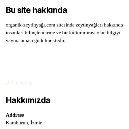
Bu site hakkında
organik-zeytinyağı.com sitesinde zeytinyağları hakkında
insanları bilinçlendirme ve bir kültür mirası olan bilgiyi
yayma amacı güdülmektedir.
slot mahjong
Hakkımızda
Address
Karaburun, İzmir