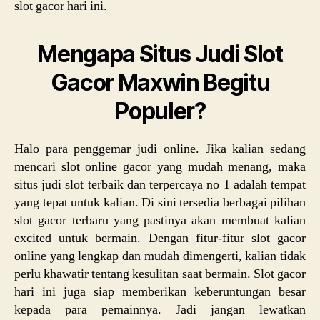
slot gacor hari ini.
Mengapa Situs Judi Slot
Gacor Maxwin Begitu
Populer?
Halo para penggemar judi online. Jika kalian sedang
mencari slot online gacor yang mudah menang, maka
situs judi slot terbaik dan terpercaya no 1 adalah tempat
yang tepat untuk kalian. Di sini tersedia berbagai pilihan
slot gacor terbaru yang pastinya akan membuat kalian
excited untuk bermain. Dengan fitur-fitur slot gacor
online yang lengkap dan mudah dimengerti, kalian tidak
perlu khawatir tentang kesulitan saat bermain. Slot gacor
hari ini juga siap memberikan keberuntungan besar
kepada para pemainnya. Jadi jangan lewatkan