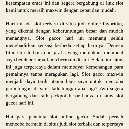
kesempatan emas ini dan segera bergabung di link slot
kami untuk meraih maxwin dengan cepat dan mudah.
Hari ini ada slot terbaru di situs judi online favoritku,
yang dikenal dengan keberuntungan besar dan mudah
menangnya. Slot gacor hari ini memang selalu
menghadirkan sensasi berbeda setiap harinya. Dengan
fitur-fitur terbaik dan grafis yang memukau, membuat
saya betah berlama-lama bermain di sini. Selain itu, situs
ini juga terpercaya dalam membayar kemenangan para
pemainnya tanpa meragukan lagi. Slot gacor maxwin
menjadi daya tarik utama bagi saya untuk mencoba
peruntungan di sini. Jadi tunggu apa lagi? Ayo segera
bergabung dan raih jackpot besar hanya di situs slot
gacor hari ini.
Hai para pencinta slot online gacor. Sudah pernah
mencoba bermain di situs judi slot terbaik dan terpercaya