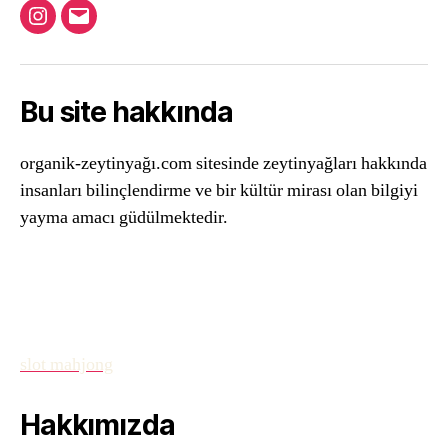
Instagram
Email
Bu site hakkında
organik-zeytinyağı.com sitesinde zeytinyağları hakkında
insanları bilinçlendirme ve bir kültür mirası olan bilgiyi
yayma amacı güdülmektedir.
slot mahjong
Hakkımızda