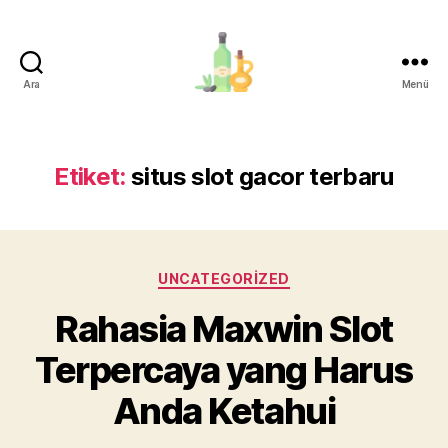
Ara
Menü
organik-
zeytinyagi.com
Etiket:
situs slot gacor terbaru
Kategoriler
UNCATEGORIZED
Rahasia Maxwin Slot
Terpercaya yang Harus
Anda Ketahui