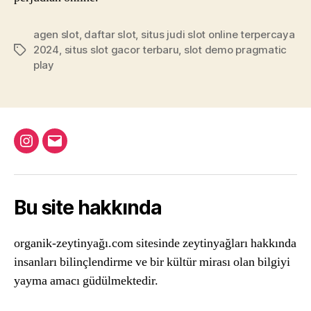
agen slot
,
daftar slot
,
situs judi slot online terpercaya
2024
,
situs slot gacor terbaru
,
slot demo pragmatic
Etiketler
play
Instagram
Email
Bu site hakkında
organik-zeytinyağı.com sitesinde zeytinyağları hakkında
insanları bilinçlendirme ve bir kültür mirası olan bilgiyi
yayma amacı güdülmektedir.