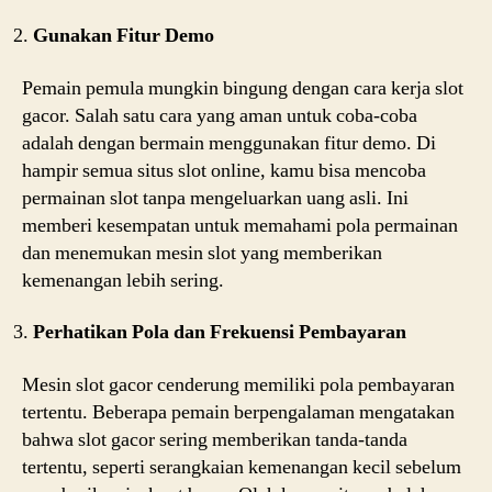
Gunakan Fitur Demo
Pemain pemula mungkin bingung dengan cara kerja slot
gacor. Salah satu cara yang aman untuk coba-coba
adalah dengan bermain menggunakan fitur demo. Di
hampir semua situs slot online, kamu bisa mencoba
permainan slot tanpa mengeluarkan uang asli. Ini
memberi kesempatan untuk memahami pola permainan
dan menemukan mesin slot yang memberikan
kemenangan lebih sering.
Perhatikan Pola dan Frekuensi Pembayaran
Mesin slot gacor cenderung memiliki pola pembayaran
tertentu. Beberapa pemain berpengalaman mengatakan
bahwa slot gacor sering memberikan tanda-tanda
tertentu, seperti serangkaian kemenangan kecil sebelum