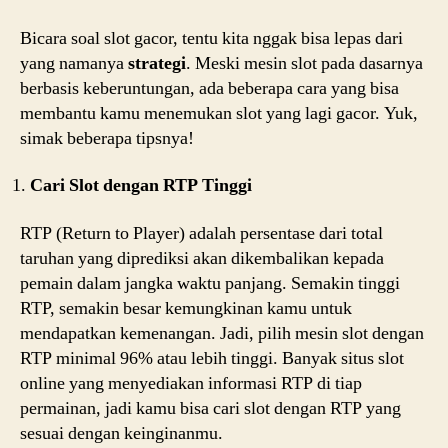
Bicara soal slot gacor, tentu kita nggak bisa lepas dari
yang namanya
strategi
. Meski mesin slot pada dasarnya
berbasis keberuntungan, ada beberapa cara yang bisa
membantu kamu menemukan slot yang lagi gacor. Yuk,
simak beberapa tipsnya!
Cari Slot dengan RTP Tinggi
RTP (Return to Player) adalah persentase dari total
taruhan yang diprediksi akan dikembalikan kepada
pemain dalam jangka waktu panjang. Semakin tinggi
RTP, semakin besar kemungkinan kamu untuk
mendapatkan kemenangan. Jadi, pilih mesin slot dengan
RTP minimal 96% atau lebih tinggi. Banyak situs slot
online yang menyediakan informasi RTP di tiap
permainan, jadi kamu bisa cari slot dengan RTP yang
sesuai dengan keinginanmu.