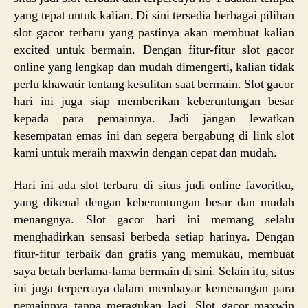
yang tepat untuk kalian. Di sini tersedia berbagai pilihan
slot gacor terbaru yang pastinya akan membuat kalian
excited untuk bermain. Dengan fitur-fitur slot gacor
online yang lengkap dan mudah dimengerti, kalian tidak
perlu khawatir tentang kesulitan saat bermain. Slot gacor
hari ini juga siap memberikan keberuntungan besar
kepada para pemainnya. Jadi jangan lewatkan
kesempatan emas ini dan segera bergabung di link slot
kami untuk meraih maxwin dengan cepat dan mudah.
Hari ini ada slot terbaru di situs judi online favoritku,
yang dikenal dengan keberuntungan besar dan mudah
menangnya. Slot gacor hari ini memang selalu
menghadirkan sensasi berbeda setiap harinya. Dengan
fitur-fitur terbaik dan grafis yang memukau, membuat
saya betah berlama-lama bermain di sini. Selain itu, situs
ini juga terpercaya dalam membayar kemenangan para
pemainnya tanpa meragukan lagi. Slot gacor maxwin