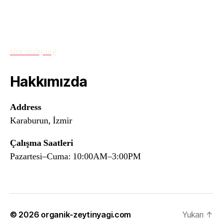
slot mahjong
Hakkımızda
Address
Karaburun, İzmir
Çalışma Saatleri
Pazartesi–Cuma: 10:00AM–3:00PM
© 2026
organik-zeytinyagi.com
Yukarı
↑