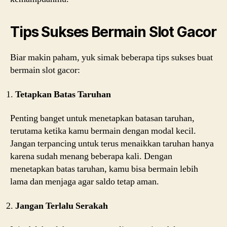
Tips Sukses Bermain Slot Gacor
Biar makin paham, yuk simak beberapa tips sukses buat
bermain slot gacor:
Tetapkan Batas Taruhan
Penting banget untuk menetapkan batasan taruhan,
terutama ketika kamu bermain dengan modal kecil.
Jangan terpancing untuk terus menaikkan taruhan hanya
karena sudah menang beberapa kali. Dengan
menetapkan batas taruhan, kamu bisa bermain lebih
lama dan menjaga agar saldo tetap aman.
Jangan Terlalu Serakah