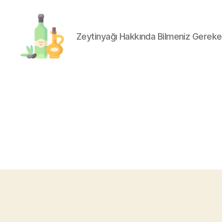
Zeytinyağı Hakkında Bilmeniz Gereke
organik-
zeytinyagi.com