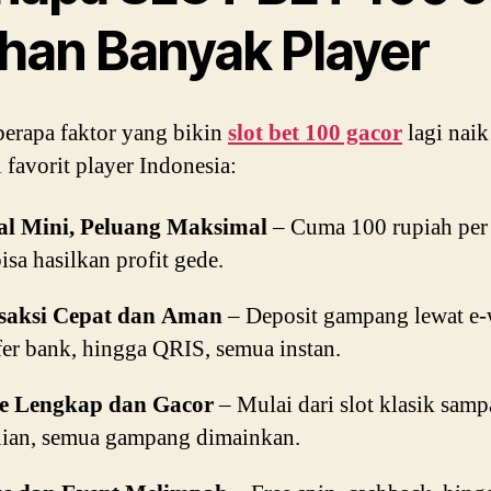
ihan Banyak Player
erapa faktor yang bikin
slot bet 100 gacor
lagi naik
i favorit player Indonesia:
l Mini, Peluang Maksimal
– Cuma 100 rupiah per
bisa hasilkan profit gede.
saksi Cepat dan Aman
– Deposit gampang lewat e-w
fer bank, hingga QRIS, semua instan.
 Lengkap dan Gacor
– Mulai dari slot klasik sampa
nian, semua gampang dimainkan.