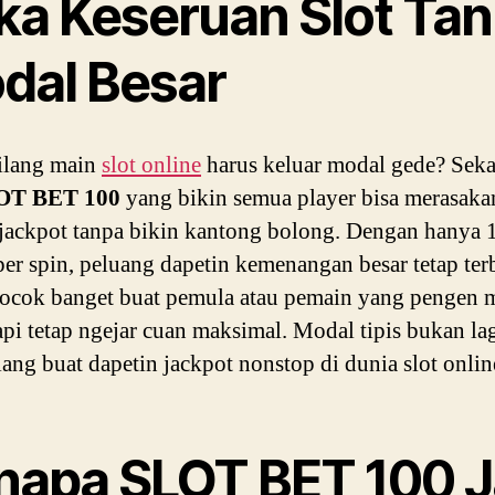
ka Keseruan Slot Ta
dal Besar
ilang main
slot online
harus keluar modal gede? Sek
OT BET 100
yang bikin semua player bisa merasaka
 jackpot tanpa bikin kantong bolong. Dengan hanya 
per spin, peluang dapetin kemenangan besar tetap te
Cocok banget buat pemula atau pemain yang pengen 
tapi tetap ngejar cuan maksimal. Modal tipis bukan la
ang buat dapetin jackpot nonstop di dunia slot onlin
napa SLOT BET 100 J