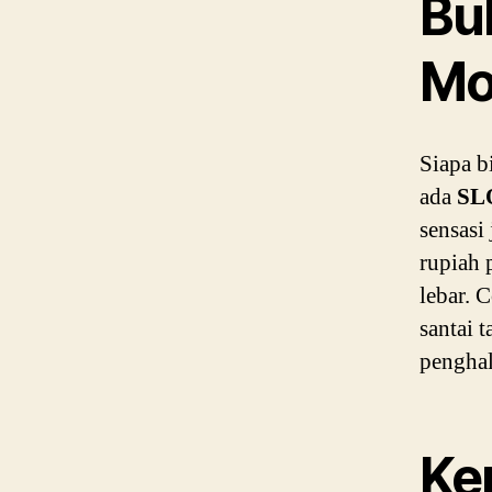
Bu
Mo
Siapa b
ada
SL
sensasi
rupiah 
lebar. 
santai 
penghal
Ke