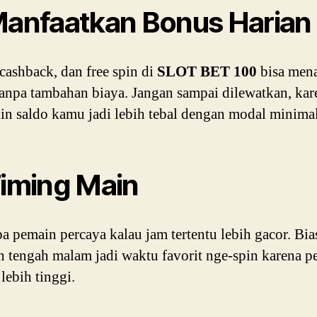
Manfaatkan Bonus Harian
cashback, dan free spin di
SLOT BET 100
bisa men
anpa tambahan biaya. Jangan sampai dilewatkan, kare
kin saldo kamu jadi lebih tebal dengan modal minimal
Timing Main
a pemain percaya kalau jam tertentu lebih gacor. Bi
n tengah malam jadi waktu favorit nge-spin karena p
lebih tinggi.