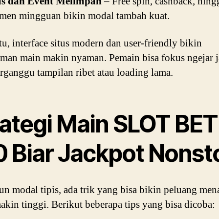
s dan Event Melimpah
– Free spin, cashback, hing
amen mingguan bikin modal tambah kuat.
itu, interface situs modern dan user-friendly bikin
man main makin nyaman. Pemain bisa fokus ngejar 
erganggu tampilan ribet atau loading lama.
rategi Main SLOT BET
0 Biar Jackpot Nonst
n modal tipis, ada trik yang bisa bikin peluang me
kin tinggi. Berikut beberapa tips yang bisa dicoba: