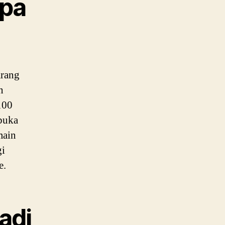
npa
arang
n
100
rbuka
main
gi
e.
adi