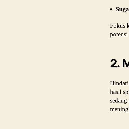
Suga
Fokus k
potensi
2. 
Hindari
hasil s
sedang 
meningk