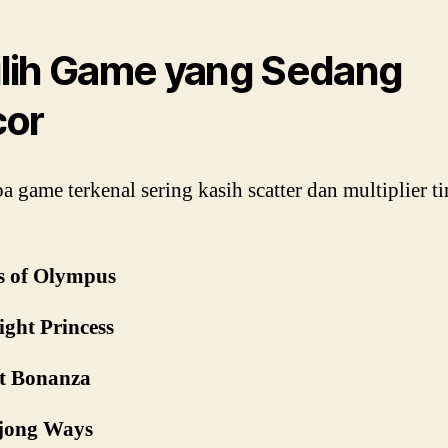
Pilih Game yang Sedang
or
a game terkenal sering kasih scatter dan multiplier ti
s of Olympus
ight Princess
t Bonanza
jong Ways