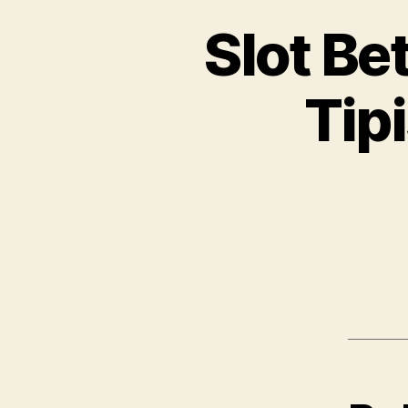
Slot Be
Tip