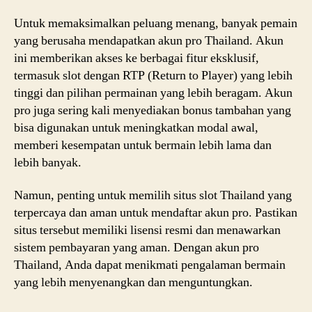
Untuk memaksimalkan peluang menang, banyak pemain
yang berusaha mendapatkan akun pro Thailand. Akun
ini memberikan akses ke berbagai fitur eksklusif,
termasuk slot dengan RTP (Return to Player) yang lebih
tinggi dan pilihan permainan yang lebih beragam. Akun
pro juga sering kali menyediakan bonus tambahan yang
bisa digunakan untuk meningkatkan modal awal,
memberi kesempatan untuk bermain lebih lama dan
lebih banyak.
Namun, penting untuk memilih situs slot Thailand yang
terpercaya dan aman untuk mendaftar akun pro. Pastikan
situs tersebut memiliki lisensi resmi dan menawarkan
sistem pembayaran yang aman. Dengan akun pro
Thailand, Anda dapat menikmati pengalaman bermain
yang lebih menyenangkan dan menguntungkan.