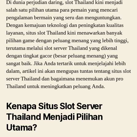
Di dunia perjudian daring, slot Thailand kini menjadi
salah satu pilihan utama para pemain yang mencari
pengalaman bermain yang seru dan menguntungkan.
Dengan kemajuan teknologi dan peningkatan kualitas
layanan, situs slot Thailand kini menawarkan banyak
pilihan game dengan peluang menang yang lebih tinggi,
terutama melalui slot server Thailand yang dikenal
dengan tingkat gacor (besar peluang menang) yang
sangat baik. Jika Anda tertarik untuk menjelajahi lebih
dalam, artikel ini akan mengupas tuntas tentang situs slot
server Thailand dan bagaimana menemukan akun pro
Thailand untuk meningkatkan peluang Anda.
Kenapa Situs Slot Server
Thailand Menjadi Pilihan
Utama?