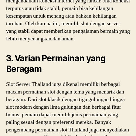
mengandalkan koneksi internet yang lancar. Jika koneksi
terputus atau tidak stabil, pemain bisa kehilangan
kesempatan untuk menang atau bahkan kehilangan
taruhan. Oleh karena itu, memilih slot dengan server
yang stabil dapat memberikan pengalaman bermain yang
lebih menyenangkan dan aman.
3.
Varian Permainan yang
Beragam
Slot Server Thailand juga dikenal memiliki berbagai
macam permainan slot dengan tema yang menarik dan
beragam. Dari slot klasik dengan tiga gulungan hingga
slot modern dengan lima gulungan dan berbagai fitur
bonus, pemain dapat memilih jenis permainan yang
paling sesuai dengan preferensi mereka. Banyak
pengembang permainan slot Thailand juga menyediakan