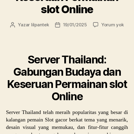
slot Online
Serv
Yazar
lilpantek
19/01/2025
Yorum yok
Yazının
Yazı
Thai
yazarı
tarihi
Gab
Bud
dan
Server Thailand:
Kese
Perm
Gabungan Budaya dan
slot
Onli
Keseruan Permainan slot
Online
Server Thailand telah meraih popularitas yang besar di
kalangan pemain Slot gacor berkat tema yang menarik,
desain visual yang memukau, dan fitur-fitur canggih