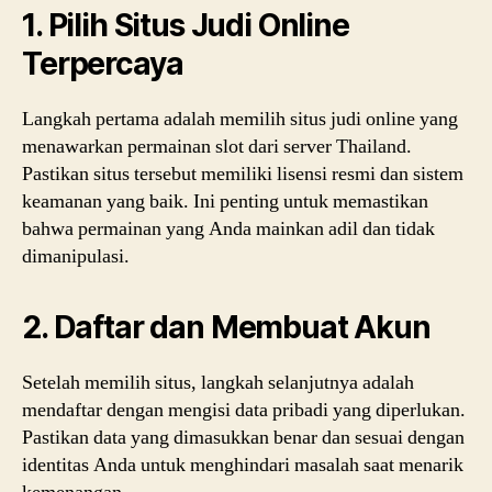
1.
Pilih Situs Judi Online
Terpercaya
Langkah pertama adalah memilih situs judi online yang
menawarkan permainan slot dari server Thailand.
Pastikan situs tersebut memiliki lisensi resmi dan sistem
keamanan yang baik. Ini penting untuk memastikan
bahwa permainan yang Anda mainkan adil dan tidak
dimanipulasi.
2.
Daftar dan Membuat Akun
Setelah memilih situs, langkah selanjutnya adalah
mendaftar dengan mengisi data pribadi yang diperlukan.
Pastikan data yang dimasukkan benar dan sesuai dengan
identitas Anda untuk menghindari masalah saat menarik