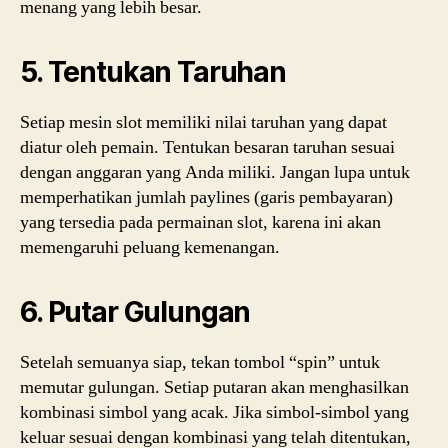
menang yang lebih besar.
5.
Tentukan Taruhan
Setiap mesin slot memiliki nilai taruhan yang dapat
diatur oleh pemain. Tentukan besaran taruhan sesuai
dengan anggaran yang Anda miliki. Jangan lupa untuk
memperhatikan jumlah paylines (garis pembayaran)
yang tersedia pada permainan slot, karena ini akan
memengaruhi peluang kemenangan.
6.
Putar Gulungan
Setelah semuanya siap, tekan tombol “spin” untuk
memutar gulungan. Setiap putaran akan menghasilkan
kombinasi simbol yang acak. Jika simbol-simbol yang
keluar sesuai dengan kombinasi yang telah ditentukan,