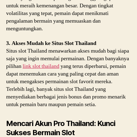
untuk meraih kemenangan besar. Dengan tingkat
volatilitas yang tepat, pemain dapat menikmati
pengalaman bermain yang memuaskan dan
menguntungkan.
3. Akses Mudah ke Situs Slot Thailand
Situs slot Thailand menawarkan akses mudah bagi siapa
saja yang ingin memulai permainan. Dengan banyaknya
pilihan
link slot thailand
yang terus diperbarui, pemain
dapat menemukan cara yang paling cepat dan aman
untuk mengakses permainan slot favorit mereka.
Terlebih lagi, banyak situs slot Thailand yang
menyediakan berbagai jenis bonus dan promo menarik
untuk pemain baru maupun pemain setia.
Mencari Akun Pro Thailand: Kunci
Sukses Bermain Slot