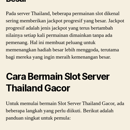
Pada server Thailand, beberapa permainan slot dikenal
sering memberikan jackpot progresif yang besar. Jackpot
progresif adalah jenis jackpot yang terus bertambah
nilainya setiap kali permainan dimainkan tanpa ada
pemenang. Hal ini membuat peluang untuk
memenangkan hadiah besar lebih menggoda, terutama
bagi mereka yang ingin meraih kemenangan besar.
Cara Bermain Slot Server
Thailand Gacor
Untuk memulai bermain Slot Server Thailand Gacor, ada
beberapa langkah yang perlu diikuti. Berikut adalah
panduan singkat untuk pemula: