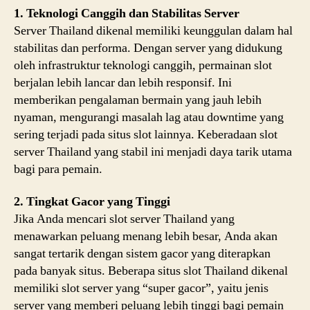
1. Teknologi Canggih dan Stabilitas Server
Server Thailand dikenal memiliki keunggulan dalam hal
stabilitas dan performa. Dengan server yang didukung
oleh infrastruktur teknologi canggih, permainan slot
berjalan lebih lancar dan lebih responsif. Ini
memberikan pengalaman bermain yang jauh lebih
nyaman, mengurangi masalah lag atau downtime yang
sering terjadi pada situs slot lainnya. Keberadaan slot
server Thailand yang stabil ini menjadi daya tarik utama
bagi para pemain.
2. Tingkat Gacor yang Tinggi
Jika Anda mencari slot server Thailand yang
menawarkan peluang menang lebih besar, Anda akan
sangat tertarik dengan sistem gacor yang diterapkan
pada banyak situs. Beberapa situs slot Thailand dikenal
memiliki slot server yang “super gacor”, yaitu jenis
server yang memberi peluang lebih tinggi bagi pemain