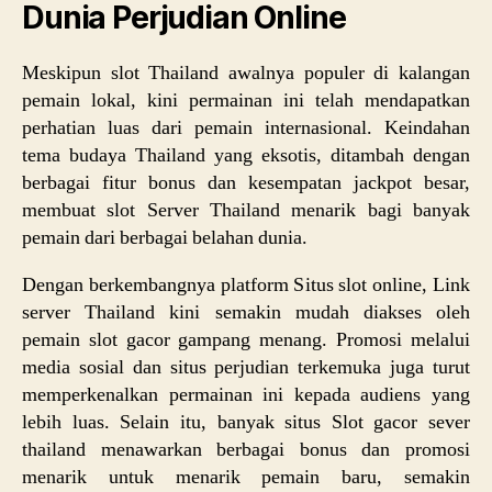
Dunia Perjudian Online
Meskipun slot Thailand awalnya populer di kalangan
pemain lokal, kini permainan ini telah mendapatkan
perhatian luas dari pemain internasional. Keindahan
tema budaya Thailand yang eksotis, ditambah dengan
berbagai fitur bonus dan kesempatan jackpot besar,
membuat slot Server Thailand menarik bagi banyak
pemain dari berbagai belahan dunia.
Dengan berkembangnya platform Situs slot online, Link
server Thailand kini semakin mudah diakses oleh
pemain slot gacor gampang menang. Promosi melalui
media sosial dan situs perjudian terkemuka juga turut
memperkenalkan permainan ini kepada audiens yang
lebih luas. Selain itu, banyak situs Slot gacor sever
thailand menawarkan berbagai bonus dan promosi
menarik untuk menarik pemain baru, semakin