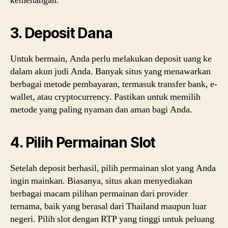
kemenangan.
3.
Deposit Dana
Untuk bermain, Anda perlu melakukan deposit uang ke
dalam akun judi Anda. Banyak situs yang menawarkan
berbagai metode pembayaran, termasuk transfer bank, e-
wallet, atau cryptocurrency. Pastikan untuk memilih
metode yang paling nyaman dan aman bagi Anda.
4.
Pilih Permainan Slot
Setelah deposit berhasil, pilih permainan slot yang Anda
ingin mainkan. Biasanya, situs akan menyediakan
berbagai macam pilihan permainan dari provider
ternama, baik yang berasal dari Thailand maupun luar
negeri. Pilih slot dengan RTP yang tinggi untuk peluang