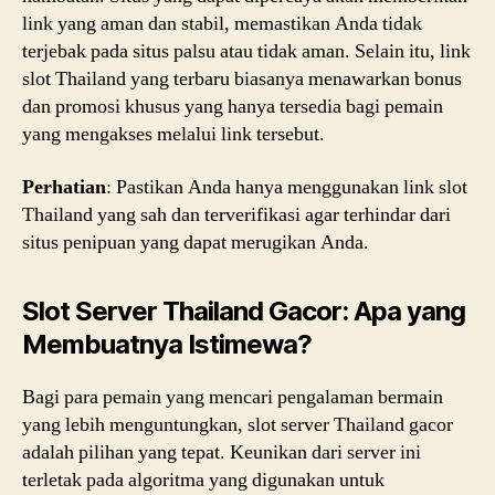
link yang aman dan stabil, memastikan Anda tidak
terjebak pada situs palsu atau tidak aman. Selain itu, link
slot Thailand yang terbaru biasanya menawarkan bonus
dan promosi khusus yang hanya tersedia bagi pemain
yang mengakses melalui link tersebut.
Perhatian
: Pastikan Anda hanya menggunakan link slot
Thailand yang sah dan terverifikasi agar terhindar dari
situs penipuan yang dapat merugikan Anda.
Slot Server Thailand Gacor: Apa yang
Membuatnya Istimewa?
Bagi para pemain yang mencari pengalaman bermain
yang lebih menguntungkan, slot server Thailand gacor
adalah pilihan yang tepat. Keunikan dari server ini
terletak pada algoritma yang digunakan untuk