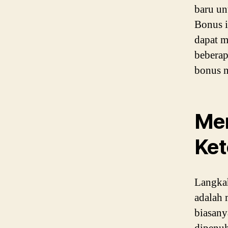
baru un
Bonus i
dapat m
beberap
bonus 
Mem
Ket
Langka
adalah 
biasany