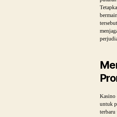
Tetapka
bermain
terseb
menjag
perjudi
Men
Pro
Kasino 
untuk p
terbaru