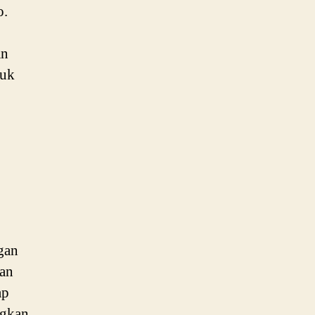
o.
an
tuk
gan
kan
ap
gkan.