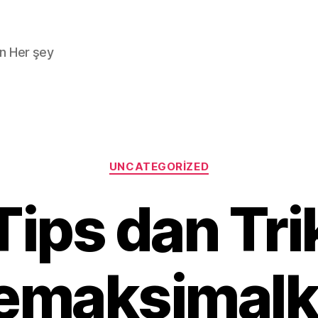
n Her şey
Kategoriler
UNCATEGORIZED
Tips dan Tri
emaksimalk