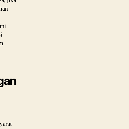
a, jika
uhan
ami
i
um
gan
yarat