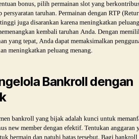
entuan bonus, pilih permainan slot yang berkontrib
p persyaratan taruhan. Permainan dengan RTP (Retur
 tinggi juga disarankan karena meningkatkan peluan
memenangkan kembali taruhan Anda. Dengan memili
nan yang tepat, Anda dapat memaksimalkan penggun
dan meningkatkan peluang menang.
gelola Bankroll dengan
ak
en bankroll yang bijak adalah kunci untuk memanf
nus new member dengan efektif. Tentukan anggaran 
ntuk bermain dan patuhi batas tersebut. Bagi bankrol