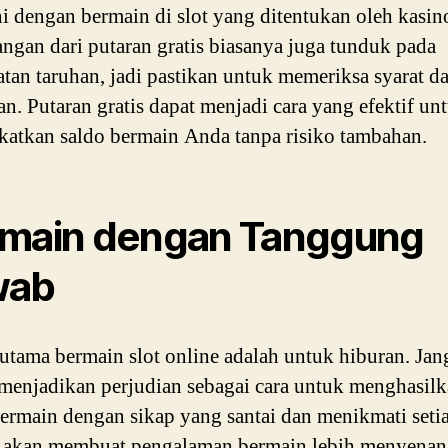
ini dengan bermain di slot yang ditentukan oleh kasin
gan dari putaran gratis biasanya juga tunduk pada
atan taruhan, jadi pastikan untuk memeriksa syarat d
an. Putaran gratis dapat menjadi cara yang efektif un
atkan saldo bermain Anda tanpa risiko tambahan.
main dengan Tanggung
wab
utama bermain slot online adalah untuk hiburan. Jan
menjadikan perjudian sebagai cara untuk menghasil
ermain dengan sikap yang santai dan menikmati seti
n akan membuat pengalaman bermain lebih menyenan