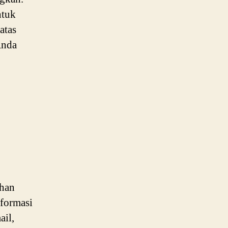
ntuk
atas
Anda
ahan
nformasi
ail,