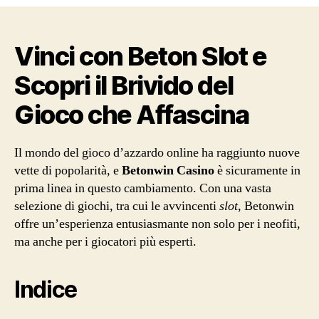
Vinci con Beton Slot e
Scopri il Brivido del
Gioco che Affascina
Il mondo del gioco d’azzardo online ha raggiunto nuove
vette di popolarità, e
Betonwin Casino
è sicuramente in
prima linea in questo cambiamento. Con una vasta
selezione di giochi, tra cui le avvincenti
slot
, Betonwin
offre un’esperienza entusiasmante non solo per i neofiti,
ma anche per i giocatori più esperti.
Indice