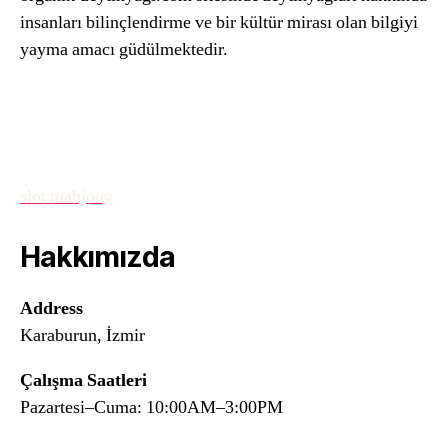
insanları bilinçlendirme ve bir kültür mirası olan bilgiyi
yayma amacı güdülmektedir.
slot mahjong
Hakkımızda
Address
Karaburun, İzmir
Çalışma Saatleri
Pazartesi–Cuma: 10:00AM–3:00PM