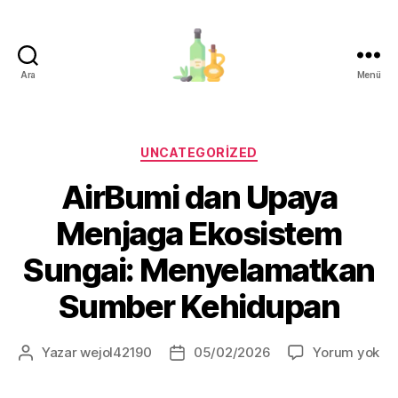
Ara
Menü
organik-
zeytinyagi.com
Kategoriler
UNCATEGORIZED
AirBumi dan Upaya
Menjaga Ekosistem
Sungai: Menyelamatkan
Sumber Kehidupan
Ai
Yazar
wejol42190
05/02/2026
Yorum yok
Yazının
Yazı
da
yazarı
tarihi
Up