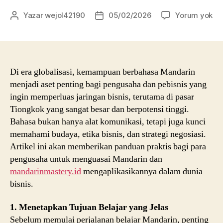
Pa
Yazar
wejol42190
05/02/2026
Yorum yok
Yazının
Yazı
Ma
yazarı
tarihi
Ma
un
Pe
da
Di era globalisasi, kemampuan berbahasa Mandarin
Peb
menjadi aset penting bagi pengusaha dan pebisnis yang
Str
ingin memperluas jaringan bisnis, terutama di pasar
Me
Tiongkok yang sangat besar dan berpotensi tinggi.
Ba
Bahasa bukan hanya alat komunikasi, tetapi juga kunci
un
memahami budaya, etika bisnis, dan strategi negosiasi.
Su
Artikel ini akan memberikan panduan praktis bagi para
Gl
pengusaha untuk menguasai Mandarin dan
mandarinmastery.id
mengaplikasikannya dalam dunia
bisnis.
1. Menetapkan Tujuan Belajar yang Jelas
Sebelum memulai perjalanan belajar Mandarin, penting