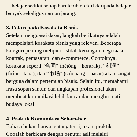
—belajar sedikit setiap hari lebih efektif daripada belajar
banyak sekaligus namun jarang.
3. Fokus pada Kosakata Bisnis
Setelah menguasai dasar, langkah berikutnya adalah
mempelajari kosakata bisnis yang relevan. Beberapa
kategori penting meliputi: istilah keuangan, negosiasi,
kontrak, pemasaran, dan e-commerce. Contohnya,
kosakata seperti “合同” (hétóng – kontrak), “利润”
(lìrùn – laba), dan “市场” (shìchǎng – pasar) akan sangat
berguna dalam pertemuan bisnis. Selain itu, memahami
frasa sopan santun dan ungkapan profesional akan
membuat komunikasi lebih lancar dan menghormati
budaya lokal.
4. Praktik Komunikasi Sehari-hari
Bahasa bukan hanya tentang teori, tetapi praktik.
Cobalah berbicara dengan penutur asli melalui