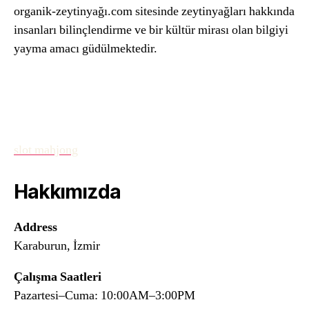
organik-zeytinyağı.com sitesinde zeytinyağları hakkında
insanları bilinçlendirme ve bir kültür mirası olan bilgiyi
yayma amacı güdülmektedir.
slot mahjong
Hakkımızda
Address
Karaburun, İzmir
Çalışma Saatleri
Pazartesi–Cuma: 10:00AM–3:00PM