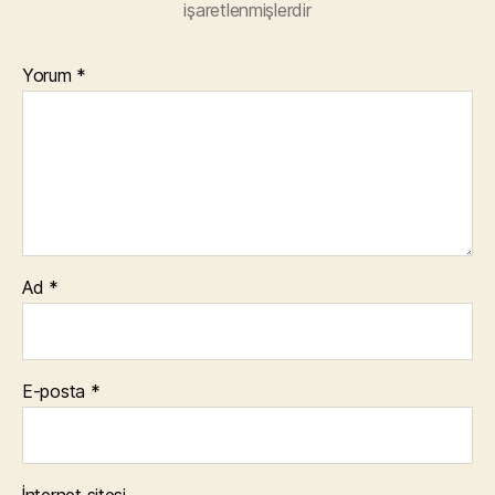
işaretlenmişlerdir
Yorum
*
Ad
*
E-posta
*
İnternet sitesi