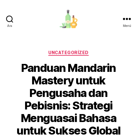
Ara
Menü
organik-
zeytinyagi.com
Kategoriler
UNCATEGORIZED
Panduan Mandarin
Mastery untuk
Pengusaha dan
Pebisnis: Strategi
Menguasai Bahasa
untuk Sukses Global